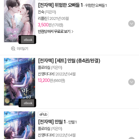
[전자책] 위험한 오빠들 1
-
위험한 오빠들 1
진숙
(지은이)
리플린
|
2021년 05월
3,500
원 (170원)
만권당에서 무료로 보기
미리읽기
[전자책] [세트] 만월 (총4권/완결)
플로라실
(지은이)
신영미디어
|
2022년 04월
13,200
원 (660원)
ePub
[전자책] 만월 1
-
만월 1
플로라실
(지은이)
신영미디어
|
2022년 04월