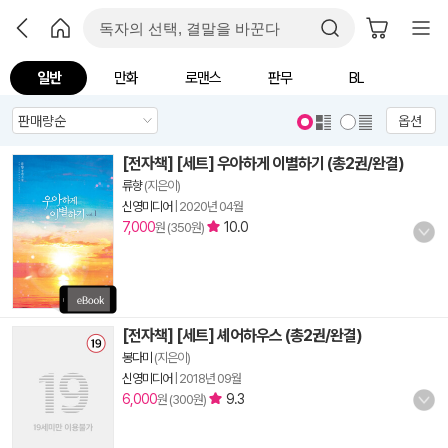
일반
만화
로맨스
판무
BL
옵션
[전자책] [세트] 우아하게 이별하기 (총2권/완결)
류향
(지은이)
신영미디어
|
2020년 04월
7,000
10.0
원 (350원)
[전자책] [세트] 셰어하우스 (총2권/완결)
봉다미
(지은이)
신영미디어
|
2018년 09월
6,000
9.3
원 (300원)