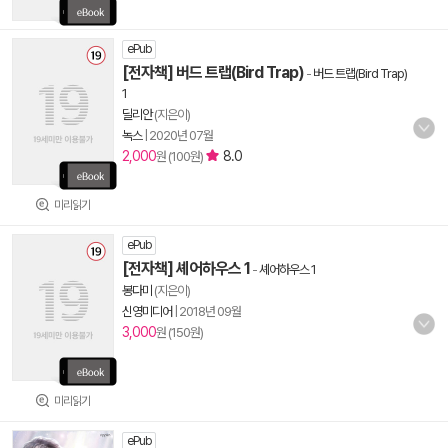
ePub
[전자책] 버드 트랩(Bird Trap)
-
버드 트랩(Bird Trap)
1
딜리안
(지은이)
녹스
|
2020년 07월
2,000
8.0
원 (100원)
미리읽기
ePub
[전자책] 셰어하우스 1
-
셰어하우스 1
봉다미
(지은이)
신영미디어
|
2018년 09월
3,000
원 (150원)
미리읽기
ePub