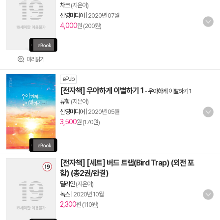
차크
(지은이)
신영미디어
|
2020년 07월
4,000
원 (200원)
미리읽기
ePub
[전자책] 우아하게 이별하기 1
-
우아하게 이별하기 1
류향
(지은이)
신영미디어
|
2020년 05월
3,500
원 (170원)
[전자책] [세트] 버드 트랩(Bird Trap) (외전 포
함) (총2권/완결)
딜리안
(지은이)
녹스
|
2020년 10월
2,300
원 (110원)