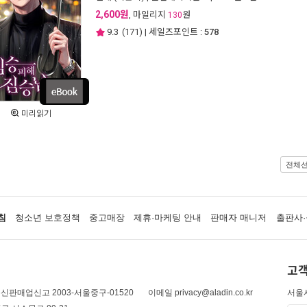
2,600원
, 마일리지
원
130
9.3
(
171
) | 세일즈포인트 :
578
미리읽기
전체
침
청소년 보호정책
중고매장
제휴·마케팅 안내
판매자 매니저
출판사·
고객
신판매업신고 2003-서울중구-01520
이메일 privacy@aladin.co.kr
서울시