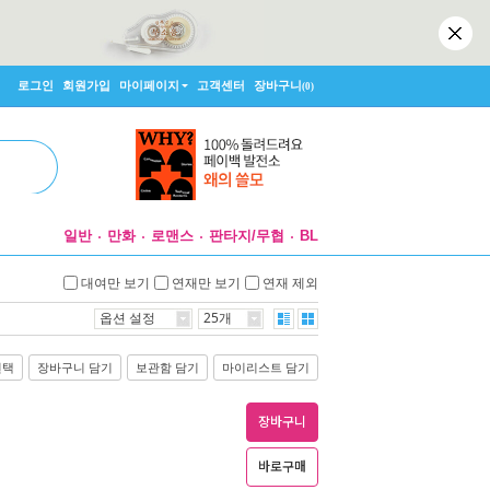
로그인
회원가입
마이페이지
고객센터
장바구니
(0)
일반
만화
로맨스
판타지/무협
BL
대여만 보기
연재만 보기
연재 제외
옵션 설정
25개
선택
장바구니 담기
보관함 담기
마이리스트 담기
장바구니
바로구매