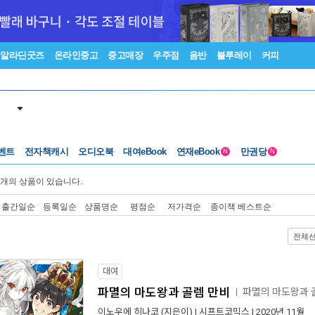
알라딘굿즈
온라인중고
중고매장
우주점
음반
블루레이
커피
벤트
전자책캐시
오디오북
대여eBook
연재eBook
만권당
N
N
개의 상품이 있습니다.
출간일순
등록일순
상품명순
평점순
저가격순
종이책 베스트순
전체
대여
파멸의 마도왕과 골렘 만비
파멸의 마도왕과 
ㅣ
이노우에 히나코
(지은이) |
시프트코믹스
| 2020년 11월