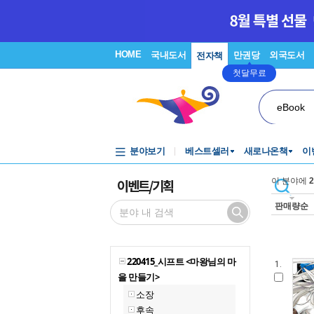
HOME
국내도서
만권당
외국도서
전자책
첫달무료
eBook
분야보기
베스트셀러
새로나온책
이
이벤트/기획
이 분야에
2
판매량순
220415_시프트 <마왕님의 마
1.
을 만들기>
소장
후속