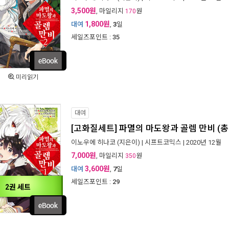
3,500원
, 마일리지
원
170
1,800원
대여
,
3
일
세일즈포인트 :
35
미리읽기
대여
[고화질세트] 파멸의 마도왕과 골렘 만비 (총
이노우에 히나코
(지은이) |
시프트코믹스
| 2020년 12월
7,000원
, 마일리지
원
350
3,600원
대여
,
7
일
세일즈포인트 :
29
2권 세트