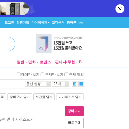
로그인
회원가입
마이페이지
고객센터
장바구니
(0)
일반
만화
로맨스
판타지/무협
BL
대여만 보기
연재만 보기
연재 제외
옵션 설정
25개
선택
장바구니 담기
보관함 담기
마이리스트 담기
장바구니
골렘 만비 시리즈보기
바로구매