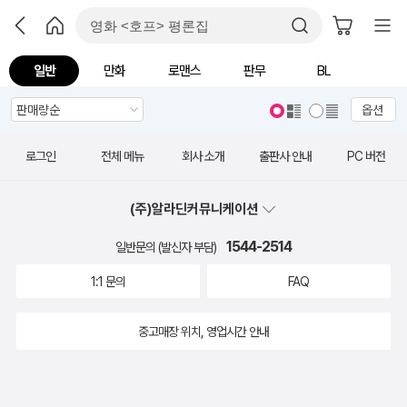
일반
만화
로맨스
판무
BL
옵션
로그인
전체 메뉴
회사 소개
출판사 안내
PC 버전
(주)알라딘커뮤니케이션
1544-2514
일반문의 (발신자 부담)
1:1 문의
FAQ
중고매장 위치, 영업시간 안내