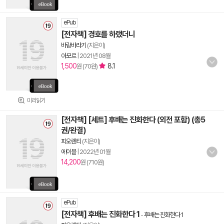
ePub
[전자책] 경호를 하랬더니
바람바라기
(지은이)
아모르
|
2021년 08월
1,500
8.1
원 (70원)
미리읽기
[전자책] [세트] 후배는 진화한다 (외전 포함) (총5
권/완결)
피오렌티
(지은이)
에이블
|
2022년 01월
14,200
원 (710원)
ePub
[전자책] 후배는 진화한다 1
-
후배는 진화한다 1