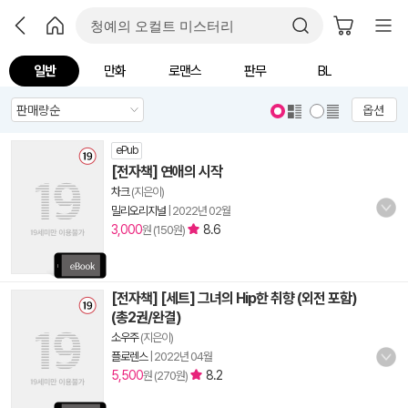
일반
만화
로맨스
판무
BL
옵션
ePub
[전자책] 연애의 시작
차크
(지은이)
밀리오리지널
|
2022년 02월
3,000
8.6
원 (150원)
[전자책] [세트] 그녀의 Hip한 취향 (외전 포함)
(총2권/완결)
소우주
(지은이)
플로렌스
|
2022년 04월
5,500
8.2
원 (270원)