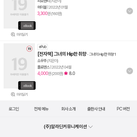
피오렌티
(지은이)
에이블
|
2022년 01월
3,300
원 (160원)
미리읽기
ePub
[전자책] 그녀의 Hip한 취향
-
그녀의 Hip한 취향 1
소우주
(지은이)
플로렌스
|
2022년 04월
4,000
8.0
원 (200원)
미리읽기
로그인
전체 메뉴
회사 소개
출판사 안내
PC 버전
(주)알라딘커뮤니케이션