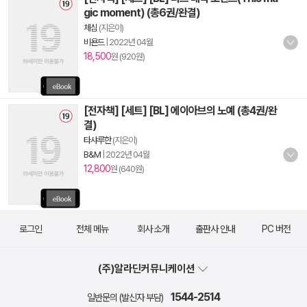
gic moment) (총6권/완결)
체심
(지은이)
비욘드
|
2022년 04월
18,500
원 (920원)
[전자책] [세트] [BL] 에이아브의 노예 (총4권/완
결)
타샤루한
(지은이)
B&M
|
2022년 04월
12,800
원 (640원)
로그인
전체 메뉴
회사 소개
출판사 안내
PC 버전
(주)알라딘커뮤니케이션
1544-2514
일반문의 (발신자 부담)