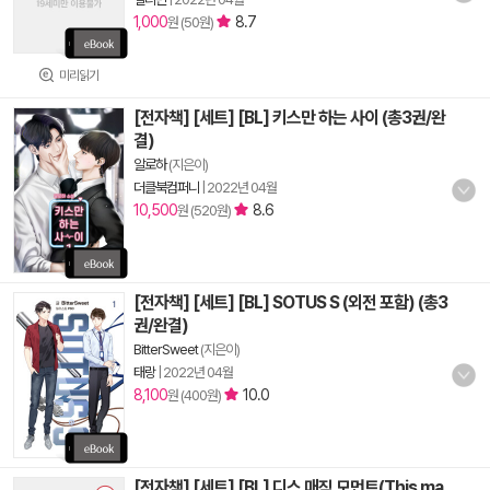
1,000
8.7
원 (50원)
미리읽기
[전자책] [세트] [BL] 키스만 하는 사이 (총3권/완
결)
알로하
(지은이)
더클북컴퍼니
|
2022년 04월
10,500
8.6
원 (520원)
[전자책] [세트] [BL] SOTUS S (외전 포함) (총3
권/완결)
BitterSweet
(지은이)
태랑
|
2022년 04월
8,100
10.0
원 (400원)
[전자책] [세트] [BL] 디스 매직 모먼트(This ma