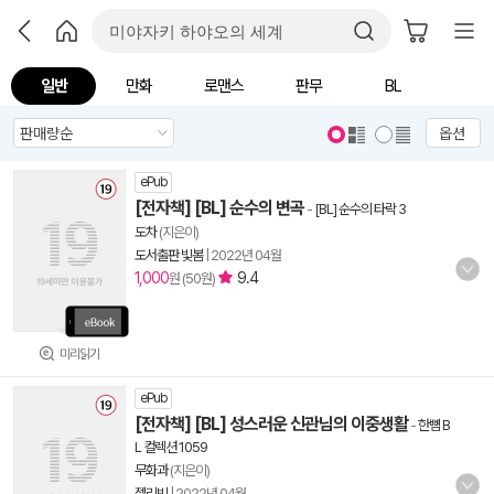
일반
만화
로맨스
판무
BL
옵션
ePub
[전자책] [BL] 순수의 변곡
-
[BL] 순수의 타락 3
도차
(지은이)
도서출판 빛봄
|
2022년 04월
1,000
9.4
원 (50원)
미리읽기
ePub
[전자책] [BL] 성스러운 신관님의 이중생활
-
한뼘 B
L 컬렉션 1059
무화과
(지은이)
젤리빈
|
2022년 04월