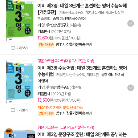
예비 매3영 : 매일 3단계로 훈련하는 영어 수능독해
[개정2판]
- 기출문제로 수능의 기본과 실력을 이끄는 확실한
학습방법
-
중학 예비 매3 국어/영어
키 영어학습방법연구소
(지은이)
키출판사
|
2021년 07월
12,600
원 (10% 할인 / 700원)
밤 11시
잠들기전 배송
양탄자배송
변경
미리보기
행운 아크릴 북마크 (대상도서 2만원 이상)
예비 매3영 수능어법 : 매일 3단계로 훈련하는 영어
수능어법
- 처음 만나는 수능어법, 개정 4판
-
중학 예비 매3 국
어/영어
키 영어학습방법연구소
(엮은이)
키출판사
|
2023년 11월
13,500
원 (10% 할인 / 750원)
책소개페이지에서 분철 선택 가능
미리보기
밤 11시
잠들기전 배송
양탄자배송
변경
행운 아크릴 북마크 (대상도서 2만원 이상)
예비 매3영 문장구조 훈련 : 매일 3단계로 공부하는