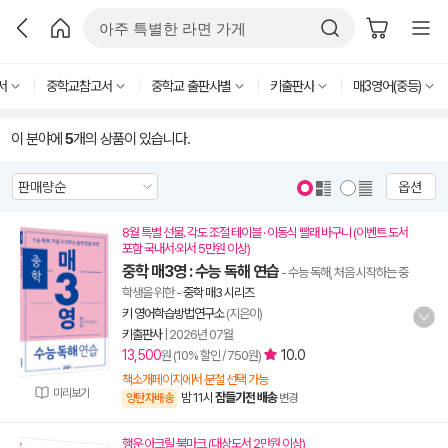
서
중학교참고서
중학교 출판사별
키출판사
매3영어(중등)
이 분야에
5
개의 상품이 있습니다.
옵션
8월 특별 선물. 각도 조절 테이블 · 이동식 빨래 바구니 (이벤트 도서
포함 국내서·외서 5만원 이상)
중학 매3영 : 수능 독해 연습
- 수능 독해, 처음 시작하는 중
학생을 위한
-
중학 매3 시리즈
키 영어학습방법연구소
(지은이)
키출판사
|
2026년 07월
13,500
10.0
원 (10% 할인 / 750원)
책소개페이지에서 분철 선택 가능
미리보기
밤 11시
잠들기전 배송
양탄자배송
변경
행운 아크릴 북마크 (대상도서 2만원 이상)