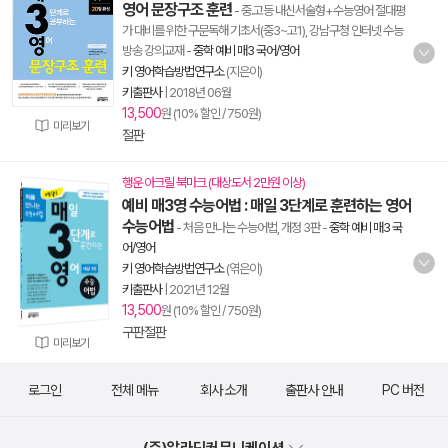
영어 문장구조 훈련
- 중.고등 내신서술형+수능영어 절대평
가 대비를 위한 구문독해 기초서(중3~고1), 강남구청 인터넷 수능
방송 강의교재
-
중학 예비 매3 국어/영어
키 영어학습방법연구소
(지은이)
키출판사
|
2018년 06월
13,500
원 (10% 할인 / 750원)
미리보기
절판
행운 아크릴 북마크 (대상도서 2만원 이상)
예비 매3영 수능어법 : 매일 3단계로 훈련하는 영어
수능어법
- 처음 만나는 수능어법, 개정 3판
-
중학 예비 매3 국
어/영어
키 영어학습방법연구소
(엮은이)
키출판사
|
2021년 12월
13,500
원 (10% 할인 / 750원)
구판절판
미리보기
로그인
전체 메뉴
회사 소개
출판사 안내
PC 버전