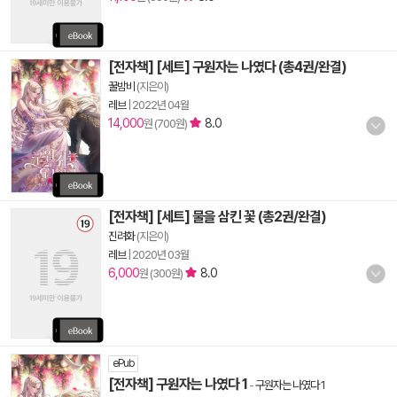
[전자책] [세트] 구원자는 나였다 (총4권/완결)
꿀밤비
(지은이)
레브
|
2022년 04월
14,000
8.0
원 (700원)
[전자책] [세트] 물을 삼킨 꽃 (총2권/완결)
진려화
(지은이)
레브
|
2020년 03월
6,000
8.0
원 (300원)
ePub
[전자책] 구원자는 나였다 1
-
구원자는 나였다 1