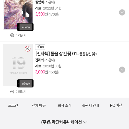
꿀밤비
(지은이)
레브
|
2022년 04월
3,500
원 (170원)
미리읽기
ePub
[전자책] 물을 삼킨 꽃 01
-
물을 삼킨 꽃 1
진려화
(지은이)
레브
|
2020년 03월
3,000
원 (150원)
미리읽기
로그인
전체 메뉴
회사 소개
출판사 안내
PC 버전
(주)알라딘커뮤니케이션