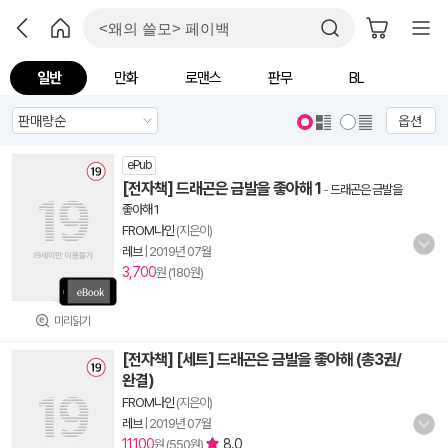
일반
만화
로맨스
판무
BL
옵션
ePub
[전자책] 드래곤은 금발을 좋아해 1
-
드래곤은 금발을
좋아해 1
FROM나인
(지은이)
레브
|
2019년 07월
3,700
원 (180원)
미리읽기
[전자책] [세트] 드래곤은 금발을 좋아해 (총3권/
완결)
FROM나인
(지은이)
레브
|
2019년 07월
11,100
8.0
원 (550원)