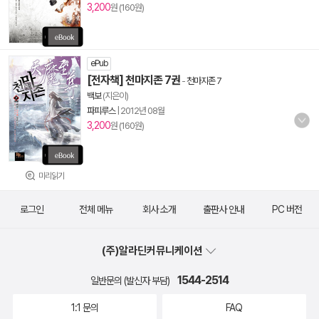
3,200
원 (160원)
ePub
[전자책] 천마지존 7권
-
천마지존 7
백보
(지은이)
파피루스
|
2012년 08월
3,200
원 (160원)
미리읽기
로그인
전체 메뉴
회사 소개
출판사 안내
PC 버전
(주)알라딘커뮤니케이션
1544-2514
일반문의 (발신자 부담)
1:1 문의
FAQ