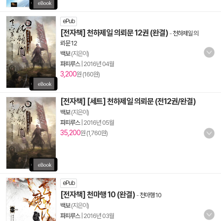
ePub
[전자책] 천하제일 의뢰문 12권 (완결)
-
천하제일 의
뢰문 12
백보
(지은이)
파피루스
|
2016년 04월
3,200
원 (160원)
[전자책] [세트] 천하제일 의뢰문 (전12권/완결)
백보
(지은이)
파피루스
|
2016년 05월
35,200
원 (1,760원)
ePub
[전자책] 천마행 10 (완결)
-
천마행 10
백보
(지은이)
파피루스
|
2016년 03월