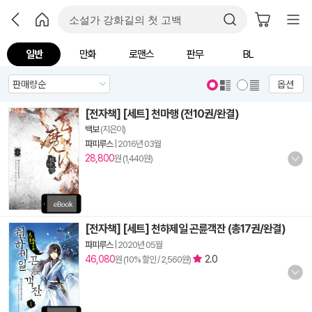
일반
만화
로맨스
판무
BL
옵션
[전자책] [세트] 천마행 (전10권/완결)
백보
(지은이)
파피루스
|
2016년 03월
28,800
원 (1,440원)
[전자책] [세트] 천하제일 곤륜객잔 (총17권/완결)
파피루스
|
2020년 05월
46,080
2.0
원 (10% 할인 / 2,560원)