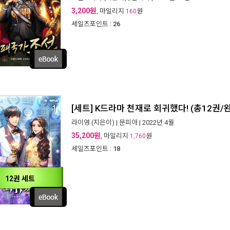
3,200원
, 마일리지
원
160
세일즈포인트 :
26
[세트] K드라마 천재로 회귀했다! (총12권/
라이영
(지은이) |
문피아
| 2022년 4월
35,200원
, 마일리지
원
1,760
세일즈포인트 :
18
12권 세트