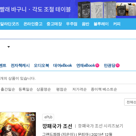
알라딘굿즈
온라인중고
중고매장
우주점
음반
블루레이
커피
벤트
전자책캐시
오디오북
대여eBook
연재eBook
만권당
N
N
개의 상품이 있습니다.
출간일순
등록일순
상품명순
평점순
저가격순
종이책 베스트순
전체
ePub
깡패국가 조선
깡패국가 조선 시리즈보기
ㅣ
그랜드파파
(지은이) |
문피아
| 2021년 12월