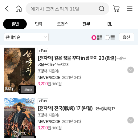
일반
만화
로맨스
판무
BL
옵션
ePub
[전자책] 같은 꿈을 꾸다 in 삼국지 23 (완결)
-
같은
꿈을 꾸다 in 삼국지 23
조경래
(지은이)
NEW EPISODE
|
2021년 04월
3,200
원 (160원)
ePub
[전자책] 전국(戰國) 17 (완결)
-
전국(戰國) 17
조경래
(지은이)
NEW EPISODE
|
2021년 04월
3,200
원 (160원)