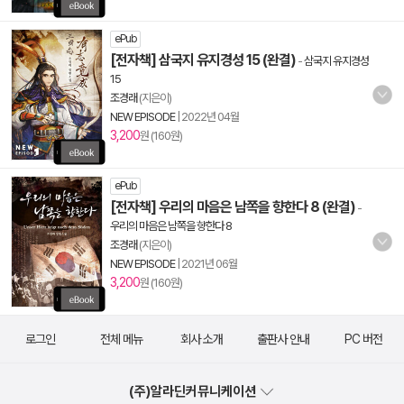
ePub
[전자책] 삼국지 유지경성 15 (완결)
-
삼국지 유지경성
15
조경래
(지은이)
NEW EPISODE
|
2022년 04월
3,200
원 (160원)
ePub
[전자책] 우리의 마음은 남쪽을 향한다 8 (완결)
-
우리의 마음은 남쪽을 향한다 8
조경래
(지은이)
NEW EPISODE
|
2021년 06월
3,200
원 (160원)
로그인
전체 메뉴
회사 소개
출판사 안내
PC 버전
(주)알라딘커뮤니케이션