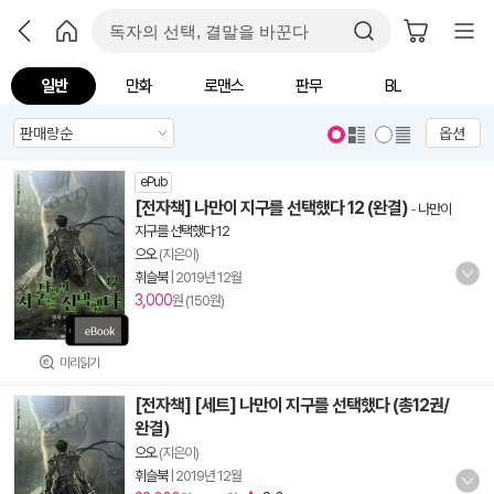
일반
만화
로맨스
판무
BL
옵션
ePub
[전자책] 나만이 지구를 선택했다 12 (완결)
-
나만이
지구를 선택했다 12
으오
(지은이)
휘슬북
|
2019년 12월
3,000
원 (150원)
미리읽기
[전자책] [세트] 나만이 지구를 선택했다 (총12권/
완결)
으오
(지은이)
휘슬북
|
2019년 12월