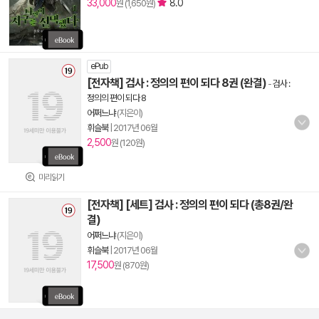
33,000
8.0
원 (1,650원)
ePub
[전자책] 검사 : 정의의 편이 되다 8권 (완결)
-
검사 :
정의의 편이 되다 8
어쩌느냐
(지은이)
휘슬북
|
2017년 06월
2,500
원 (120원)
미리읽기
[전자책] [세트] 검사 : 정의의 편이 되다 (총8권/완
결)
어쩌느냐
(지은이)
휘슬북
|
2017년 06월
17,500
원 (870원)