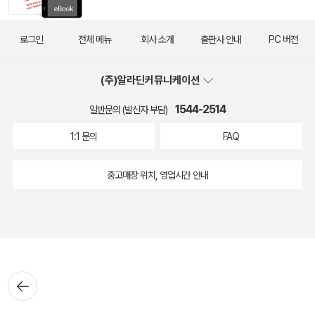
로그인
전체 메뉴
회사 소개
출판사 안내
PC 버전
(주)알라딘커뮤니케이션
1544-2514
일반문의 (발신자 부담)
1:1 문의
FAQ
중고매장 위치, 영업시간 안내
뒤로가
기