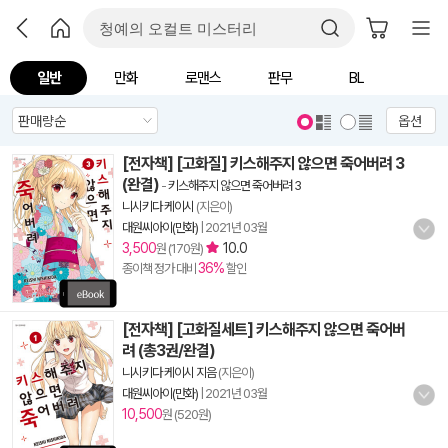
일반
만화
로맨스
판무
BL
옵션
[전자책] [고화질] 키스해주지 않으면 죽어버려 3
(완결)
-
키스해주지 않으면 죽어버려 3
니시키다 케이시
(지은이)
대원씨아이(만화)
|
2021년 03월
3,500
10.0
원 (170원)
36%
종이책 정가 대비
할인
[전자책] [고화질세트] 키스해주지 않으면 죽어버
려 (총3권/완결)
니시키다 케이시 지음
(지은이)
대원씨아이(만화)
|
2021년 03월
10,500
원 (520원)