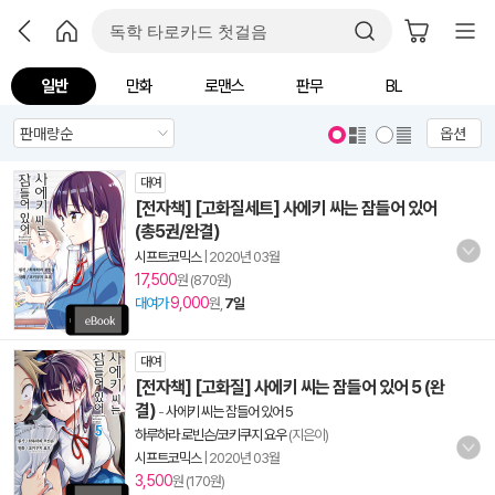
일반
만화
로맨스
판무
BL
옵션
대여
[전자책] [고화질세트] 사에키 씨는 잠들어 있어
(총5권/완결)
시프트코믹스
|
2020년 03월
17,500
원 (870원)
9,000
대여가
원,
7일
대여
[전자책] [고화질] 사에키 씨는 잠들어 있어 5 (완
결)
-
사에키 씨는 잠들어 있어 5
하루하라 로빈슨/코키쿠지 요우
(지은이)
시프트코믹스
|
2020년 03월
3,500
원 (170원)