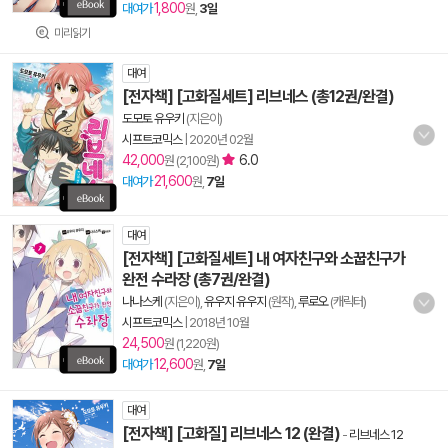
1,800
대여가
원,
3일
미리읽기
대여
[전자책] [고화질세트] 리브네스 (총12권/완결)
도모토 유우키
(지은이)
시프트코믹스
|
2020년 02월
42,000
6.0
원 (2,100원)
21,600
대여가
원,
7일
대여
[전자책] [고화질세트] 내 여자친구와 소꿉친구가
완전 수라장 (총7권/완결)
나나스케
(지은이),
유우지 유우지
(원작),
루로오
(캐릭터)
시프트코믹스
|
2018년 10월
24,500
원 (1,220원)
12,600
대여가
원,
7일
대여
[전자책] [고화질] 리브네스 12 (완결)
-
리브네스 12