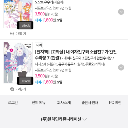
도모토 유우키
(지은이)
시프트코믹스
|
2019년 12월
3,500
원 (170원)
1,800
대여가
원,
3일
미리읽기
대여
[전자책] [고화질] 내 여자친구와 소꿉친구가 완전
수라장 7 (완결)
-
내 여자친구와 소꿉친구가 완전 수라장 7
나나스케
(지은이),
유우지 유우지
(원작),
루로오
(캐릭터)
시프트코믹스
|
2019년 01월
3,500
원 (170원)
1,800
대여가
원,
3일
미리읽기
로그인
전체 메뉴
회사 소개
출판사 안내
PC 버전
(주)알라딘커뮤니케이션