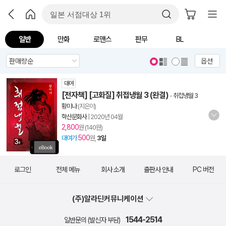
일반
만화
로맨스
판무
BL
옵션
대여
[전자책] [고화질] 취접냉월 3 (완결)
-
취접냉월 3
황미나
(지은이)
학산문화사
|
2020년 04월
2,800
원 (140원)
500
대여가
원,
3일
로그인
전체 메뉴
회사 소개
출판사 안내
PC 버전
(주)알라딘커뮤니케이션
1544-2514
일반문의 (발신자 부담)