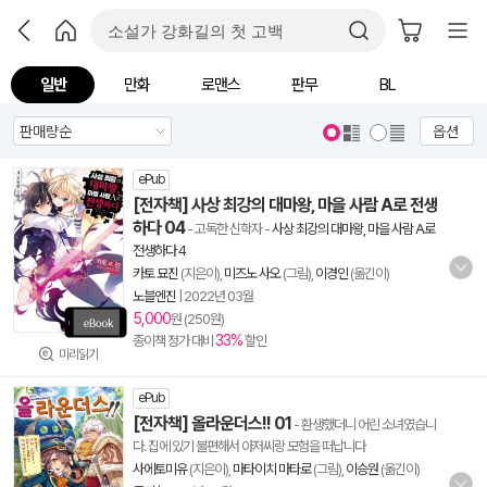
일반
만화
로맨스
판무
BL
옵션
ePub
[전자책] 사상 최강의 대마왕, 마을 사람 A로 전생
하다 04
- 고독한 신학자
-
사상 최강의 대마왕, 마을 사람 A로
전생하다 4
카토 묘진
(지은이),
미즈노 사오
(그림),
이경인
(옮긴이)
노블엔진
|
2022년 03월
5,000
원 (250원)
33%
종이책 정가 대비
할인
미리읽기
ePub
[전자책] 올라운더스!! 01
- 환생했더니 어린 소녀였습니
다. 집에 있기 불편해서 아저씨랑 모험을 떠납니다
사에토미유
(지은이),
마타이치 마타로
(그림),
이승원
(옮긴이)