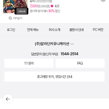
로지
|
2022년 03월
7,000
4.0
원 (350원)
30%
종이책 정가 대비
할인
미리읽기
로그인
전체 메뉴
회사 소개
출판사 안내
PC 버전
(주)알라딘커뮤니케이션
1544-2514
일반문의 (발신자 부담)
1:1 문의
FAQ
중고매장 위치, 영업시간 안내
뒤로가
기