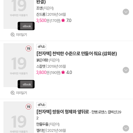
완결)
조앤
(지은이)
신드롬
|
2019년 04월
3,500
7.0
원 (170원)
미리읽기
ePub
[전자책] 천박한 수준으로 만들어 줘요 (삽화본)
붉은여왕
(지은이)
스칼렛
|
2019년 05월
3,800
4.0
원 (190원)
미리읽기
ePub
[전자책] 쌍둥이 형제와 앞뒤로
-
한뼘 로맨스 컬렉션 29
2
한줄두줄
(지은이)
젤리빈
|
2021년 06월