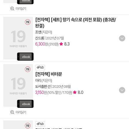
미리읽기
[전자책] [세트] 향기 속으로 (외전 포함) (총3권/
완결)
조앤
(지은이)
신드롬
|
2021년 07월
6,300
8.3
원 (310원)
ePub
[전자책] 비터문
이리
(지은이)
도서출판 선
|
2020년 08월
3,150
8.0
원 (10% 할인 / 170원)
미리읽기
ePub