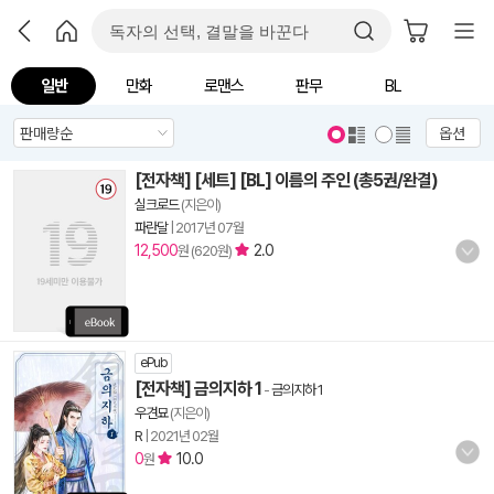
일반
만화
로맨스
판무
BL
옵션
[전자책] [세트] [BL] 이름의 주인 (총5권/완결)
실크로드
(지은이)
파란달
|
2017년 07월
12,500
2.0
원 (620원)
ePub
[전자책] 금의지하 1
-
금의지하 1
우견묘
(지은이)
R
|
2021년 02월
0
10.0
원