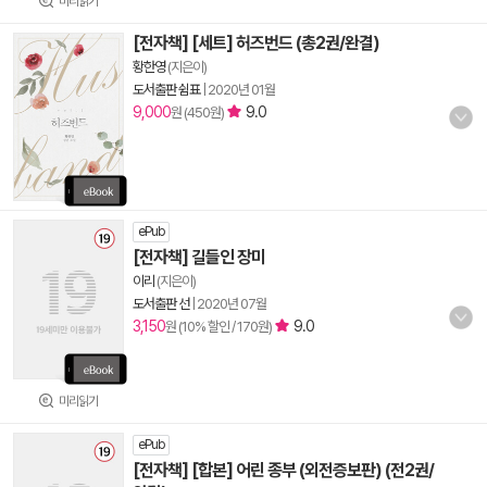
미리읽기
[전자책] [세트] 허즈번드 (총2권/완결)
황한영
(지은이)
도서출판 쉼표
|
2020년 01월
9,000
9.0
원 (450원)
ePub
[전자책] 길들인 장미
이리
(지은이)
도서출판 선
|
2020년 07월
3,150
9.0
원 (10% 할인 / 170원)
미리읽기
ePub
[전자책] [합본] 어린 종부 (외전증보판) (전2권/