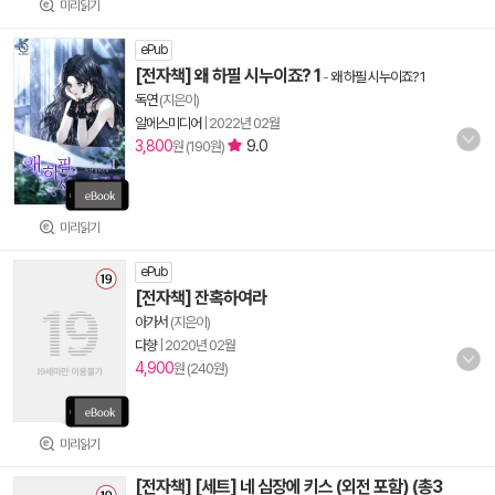
미리읽기
ePub
[전자책] 왜 하필 시누이죠? 1
-
왜 하필 시누이죠? 1
독연
(지은이)
알에스미디어
|
2022년 02월
3,800
9.0
원 (190원)
미리읽기
ePub
[전자책] 잔혹하여라
아가서
(지은이)
다향
|
2020년 02월
4,900
원 (240원)
미리읽기
[전자책] [세트] 네 심장에 키스 (외전 포함) (총3