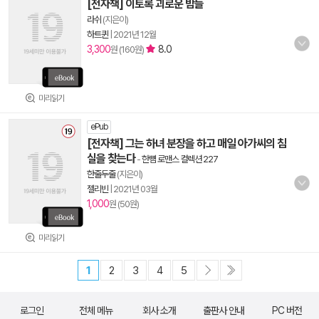
[전자책] 이토록 괴로운 밤들
라쉬
(지은이)
하트퀸
|
2021년 12월
3,300
8.0
원 (160원)
미리읽기
ePub
[전자책] 그는 하녀 분장을 하고 매일 아가씨의 침
실을 찾는다
-
한뼘 로맨스 컬렉션 227
한줄두줄
(지은이)
젤리빈
|
2021년 03월
1,000
원 (50원)
미리읽기
1
2
3
4
5
로그인
전체 메뉴
회사 소개
출판사 안내
PC 버전