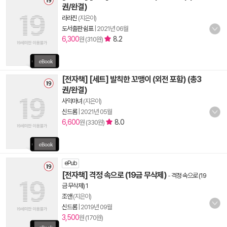
권/완결)
라라진
(지은이)
도서출판 쉼표
|
2021년 06월
6,300
8.2
원 (310원)
[전자책] [세트] 발칙한 꼬맹이 (외전 포함) (총3
권/완결)
사악마녀
(지은이)
신드롬
|
2021년 05월
6,600
8.0
원 (330원)
ePub
[전자책] 격정 속으로 (19금 무삭제)
-
격정 속으로 (19
금 무삭제) 1
조앤
(지은이)
신드롬
|
2019년 09월
3,500
원 (170원)