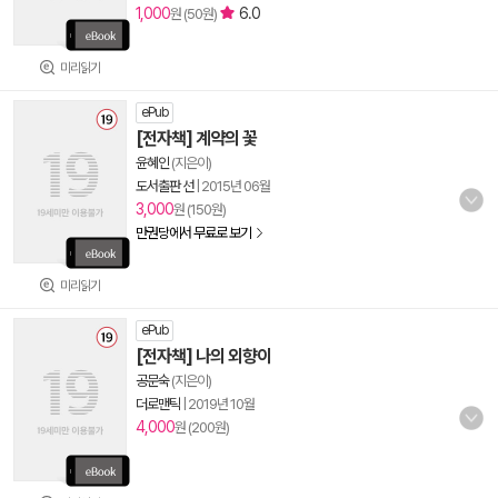
1,000
6.0
원 (50원)
미리읽기
ePub
[전자책] 계약의 꽃
윤혜인
(지은이)
도서출판 선
|
2015년 06월
3,000
원 (150원)
만권당에서 무료로 보기
미리읽기
ePub
[전자책] 나의 외향이
공문숙
(지은이)
더로맨틱
|
2019년 10월
4,000
원 (200원)