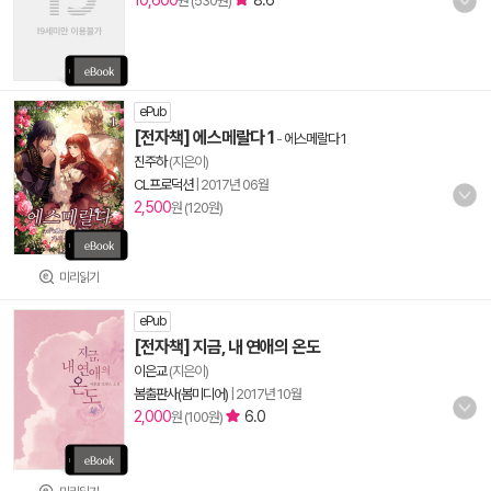
10,600
8.6
원 (530원)
ePub
[전자책] 에스메랄다 1
-
에스메랄다 1
진주하
(지은이)
CL프로덕션
|
2017년 06월
2,500
원 (120원)
미리읽기
ePub
[전자책] 지금, 내 연애의 온도
이은교
(지은이)
봄출판사(봄미디어)
|
2017년 10월
2,000
6.0
원 (100원)