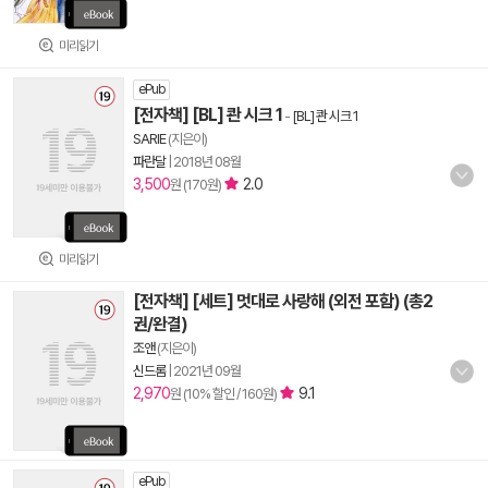
미리읽기
ePub
[전자책] [BL] 콴 시크 1
-
[BL] 콴 시크 1
SARIE
(지은이)
파란달
|
2018년 08월
3,500
2.0
원 (170원)
미리읽기
[전자책] [세트] 멋대로 사랑해 (외전 포함) (총2
권/완결)
조앤
(지은이)
신드롬
|
2021년 09월
2,970
9.1
원 (10% 할인 / 160원)
ePub