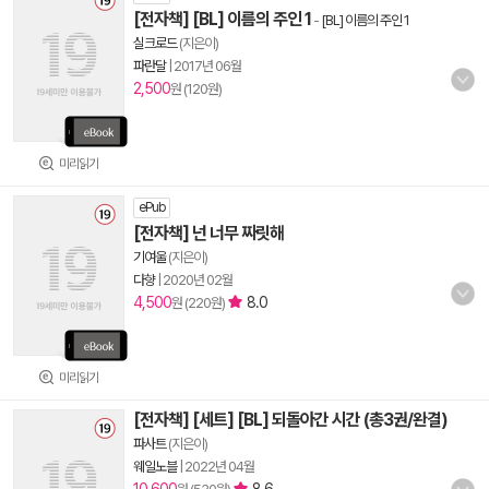
[전자책] [BL] 이름의 주인 1
-
[BL] 이름의 주인 1
실크로드
(지은이)
파란달
|
2017년 06월
2,500
원 (120원)
미리읽기
ePub
[전자책] 넌 너무 짜릿해
기여울
(지은이)
다향
|
2020년 02월
4,500
8.0
원 (220원)
미리읽기
[전자책] [세트] [BL] 되돌아간 시간 (총3권/완결)
파사트
(지은이)
웨일노블
|
2022년 04월