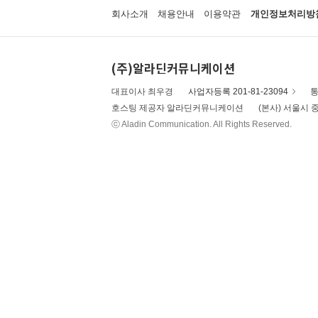
회사소개
채용안내
이용약관
개인정보처리방
(주)알라딘커뮤니케이션
대표이사 최우경
사업자등록 201-81-23094
통
호스팅 제공자 알라딘커뮤니케이션
(본사) 서울시 중
ⓒ Aladin Communication. All Rights Reserved.