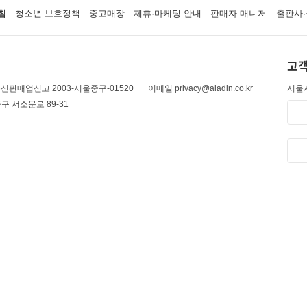
침
청소년 보호정책
중고매장
제휴·마케팅 안내
판매자 매니저
출판사·
고객
신판매업신고 2003-서울중구-01520
이메일 privacy@aladin.co.kr
서울시
구 서소문로 89-31