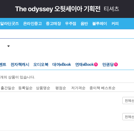
알라딘굿즈
온라인중고
중고매장
우주점
음반
블루레이
커피
벤트
전자책캐시
오디오북
대여eBook
연재eBook
만권당
N
N
개의 상품이 있습니다.
출간일순
등록일순
상품명순
평점순
저가격순
종이책 베스트순
전체
전체