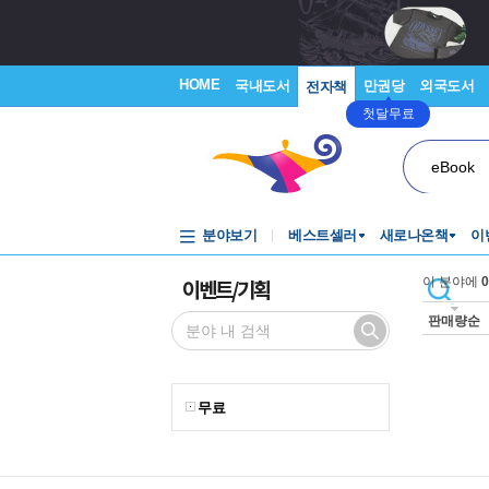
HOME
국내도서
만권당
외국도서
전자책
첫달무료
eBook
분야보기
베스트셀러
새로나온책
이
이벤트/기획
이 분야에
0
판매량순
무료