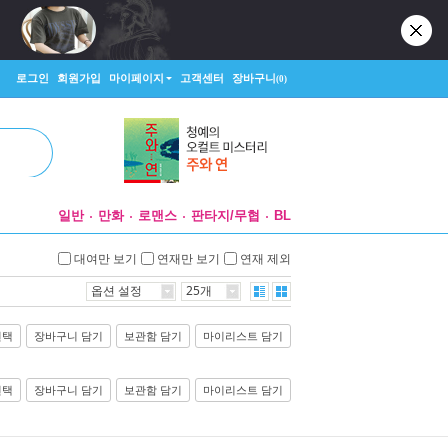
로그인
회원가입
마이페이지
고객센터
장바구니
(0)
일반
만화
로맨스
판타지/무협
BL
대여만 보기
연재만 보기
연재 제외
옵션 설정
25개
선택
장바구니 담기
보관함 담기
마이리스트 담기
선택
장바구니 담기
보관함 담기
마이리스트 담기