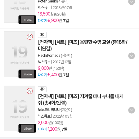
Poteri Saeki
(지은이)
넥스큐브
|
2018년 07월
16,500
원 (820원)
9,900
대여가
원,
7일
대여
[전자책] [세트] [미즈] 음란한 수영 교실 (총18화/
미완결)
Hachi Komada
(지은이)
넥스큐브
|
2017년 12월
9,000
원 (450원)
5,400
대여가
원,
7일
대여
[전자책] [세트] [미즈] 지켜줄 테니 누나를 내게
줘 (총4화/완결)
노노모리 바나나
(지은이)
넥스큐브
|
2022년 03월
2,000
원 (100원)
1,200
대여가
원,
7일