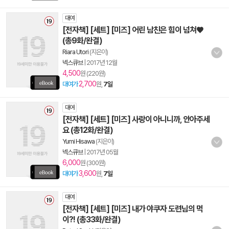
대여
[전자책] [세트] [미즈] 어린 남친은 힘이 넘쳐♥
(총9화/완결)
Riara Utori
(지은이)
넥스큐브
|
2017년 12월
4,500
원 (220원)
2,700
대여가
원,
7일
대여
[전자책] [세트] [미즈] 사랑이 아니니까, 안아주세
요 (총12화/완결)
Yumi Hisawa
(지은이)
넥스큐브
|
2017년 05월
6,000
원 (300원)
3,600
대여가
원,
7일
대여
[전자책] [세트] [미즈] 내가 야쿠자 도련님의 먹
이?! (총33화/완결)