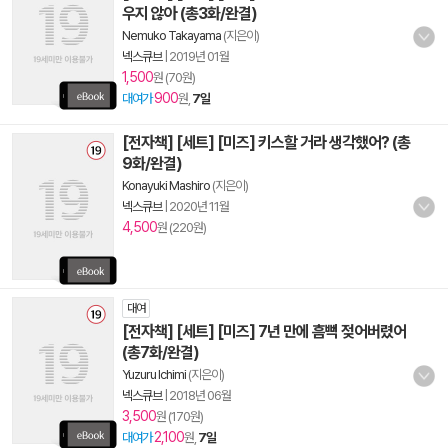
우지 않아 (총3화/완결)
Nemuko Takayama
(지은이)
넥스큐브
|
2019년 01월
1,500
원 (70원)
900
대여가
원,
7일
[전자책] [세트] [미즈] 키스할 거라 생각했어? (총
9화/완결)
Konayuki Mashiro
(지은이)
넥스큐브
|
2020년 11월
4,500
원 (220원)
대여
[전자책] [세트] [미즈] 7년 만에 흠뻑 젖어버렸어
(총7화/완결)
Yuzuru Ichimi
(지은이)
넥스큐브
|
2018년 06월
3,500
원 (170원)
2,100
대여가
원,
7일