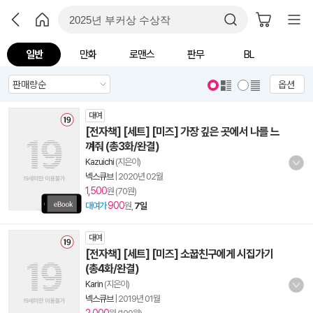
일반
만화
로맨스
판무
BL
옵션
대여
[전자책] [세트] [미즈] 가장 깊은 곳에서 나를 느
껴줘 (총3화/완결)
Kazuichi
(지은이)
넥스큐브
|
2020년 02월
1,500
원 (70원)
900
대여가
원,
7일
대여
[전자책] [세트] [미즈] 소꿉친구에게 시집가기
(총4화/완결)
Karin
(지은이)
넥스큐브
|
2019년 01월