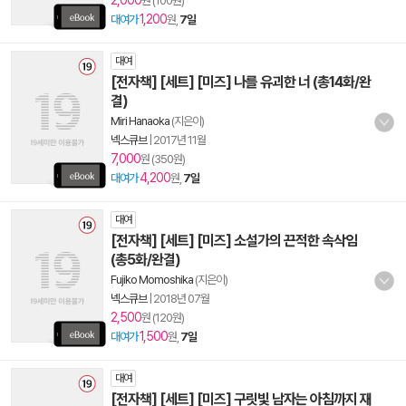
2,000
원 (100원)
1,200
대여가
원,
7일
대여
[전자책] [세트] [미즈] 나를 유괴한 너 (총14화/완
결)
Miri Hanaoka
(지은이)
넥스큐브
|
2017년 11월
7,000
원 (350원)
4,200
대여가
원,
7일
대여
[전자책] [세트] [미즈] 소설가의 끈적한 속삭임
(총5화/완결)
Fujiko Momoshika
(지은이)
넥스큐브
|
2018년 07월
2,500
원 (120원)
1,500
대여가
원,
7일
대여
[전자책] [세트] [미즈] 구릿빛 남자는 아침까지 재