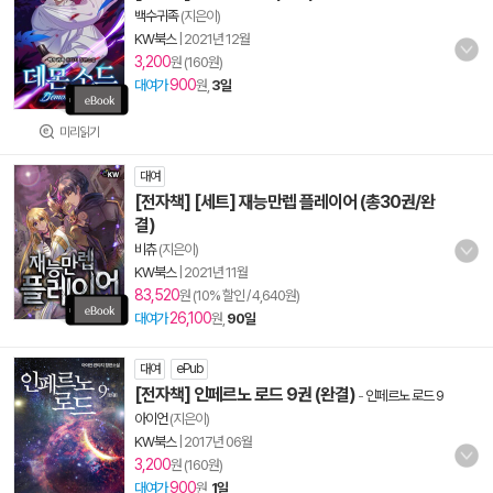
백수귀족
(지은이)
KW북스
|
2021년 12월
3,200
원 (160원)
900
대여가
원,
3일
미리읽기
대여
[전자책] [세트] 재능만렙 플레이어 (총30권/완
결)
비츄
(지은이)
KW북스
|
2021년 11월
83,520
원 (10% 할인 / 4,640원)
26,100
대여가
원,
90일
대여
ePub
[전자책] 인페르노 로드 9권 (완결)
-
인페르노 로드 9
아이언
(지은이)
KW북스
|
2017년 06월
3,200
원 (160원)
900
대여가
원,
1일