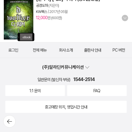
공경도하
(지은이)
KW북스
|
2017년 05월
12,000
원 (600원)
로그인
전체 메뉴
회사 소개
출판사 안내
PC 버전
(주)알라딘커뮤니케이션
1544-2514
일반문의 (발신자 부담)
1:1 문의
FAQ
중고매장 위치, 영업시간 안내
뒤로가
기