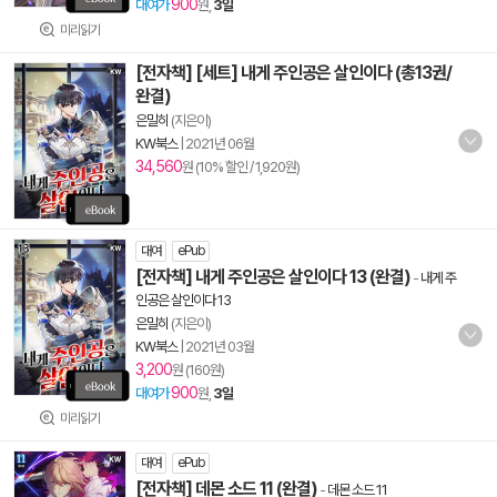
900
대여가
원,
3일
미리읽기
[전자책] [세트] 내게 주인공은 살인이다 (총13권/
완결)
은밀히
(지은이)
KW북스
|
2021년 06월
34,560
원 (10% 할인 / 1,920원)
대여
ePub
[전자책] 내게 주인공은 살인이다 13 (완결)
-
내게 주
인공은 살인이다 13
은밀히
(지은이)
KW북스
|
2021년 03월
3,200
원 (160원)
900
대여가
원,
3일
미리읽기
대여
ePub
[전자책] 데몬 소드 11 (완결)
-
데몬 소드 11