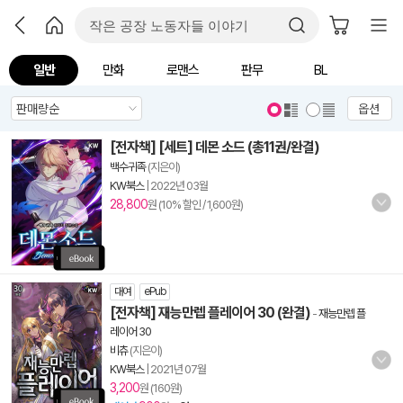
일반
만화
로맨스
판무
BL
옵션
[전자책] [세트] 데몬 소드 (총11권/완결)
백수귀족
(지은이)
KW북스
|
2022년 03월
28,800
원 (10% 할인 / 1,600원)
대여
ePub
[전자책] 재능만렙 플레이어 30 (완결)
-
재능만렙 플
레이어 30
비츄
(지은이)
KW북스
|
2021년 07월
3,200
원 (160원)