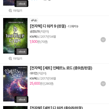
미리읽기
ePub
[전자책] 디 워커 9 (완결)
-
디 워커 9
공경도하
(지은이)
KW북스
|
2017년 04월
1,500
원 (70원)
미리읽기
[전자책] [세트] 인페르노 로드 (총9권/완결)
아이언
(지은이)
KW북스
|
2017년 06월
25,600
원 (1,280원)
[전자책] [세트] 디 워커 (총9권/완결)