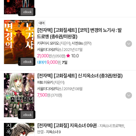
대여
[전자책] [고화질세트] [코믹] 변경의 노기사 : 발
드로엔 (총6권/미완결)
키쿠이시 모리오
(지은이),
시엔 Bis
(원작)
서울미디어코믹스
|
2021년 07월
21,000
10.0
원 (1,050원)
9,000
대여가
원,
7일
[전자책] [고화질세트] 신 지옥소녀 (총3권/완결)
에토 미유키
(지은이)
서울미디어코믹스
|
2019년 08월
7,500
원 (370원)
[전자책] [고화질] 지옥소녀 09권
- 지옥소녀 프로젝트,
완결
-
지옥소녀 9