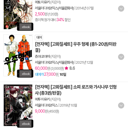
에토 미유키
(지은이)
서울미디어코믹스(서울문화사)
|
2014년 07월
2,500
원 (120원)
34%
종이책 정가 대비
할인
대여
[전자책] [고화질세트] 우주 형제 (총1-20권/미완
결)
츄야 코야마
(지은이)
서울미디어코믹스(서울문화사)
|
2021년 12월
60,000
8.6
원 (3,000원)
27,000
대여가
원,
10일
[전자책] [고화질세트] 소피 로즈와 가시나무 인형
사 (총3권/완결)
에투 미유키
(지은이)
서울미디어코믹스
|
2019년 10월
9,000
원 (450원)