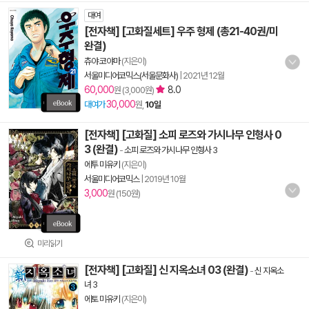
대여
[전자책] [고화질세트] 우주 형제 (총21-40권/미
완결)
츄야 코야마
(지은이)
서울미디어코믹스(서울문화사)
|
2021년 12월
60,000
8.0
원 (3,000원)
30,000
대여가
원,
10일
[전자책] [고화질] 소피 로즈와 가시나무 인형사 0
3 (완결)
-
소피 로즈와 가시나무 인형사 3
에투 미유키
(지은이)
서울미디어코믹스
|
2019년 10월
3,000
원 (150원)
미리읽기
[전자책] [고화질] 신 지옥소녀 03 (완결)
-
신 지옥소
녀 3
에토 미유키
(지은이)