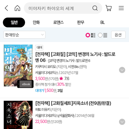
일반
만화
로맨스
판무
BL
옵션
대여
[전자책] [고화질] [코믹] 변경의 노기사 : 발드로
엔 06
-
[코믹] 변경의 노기사 : 발드로엔 6
키쿠이시 모리오
(지은이),
시엔 Bis
(원작)
서울미디어코믹스
|
2021년 07월
3,500
7.6
원 (170원)
30%
종이책 정가 대비
할인
1,500
대여가
원,
3일
[전자책] [고화질세트]지옥소녀 (전9권/완결)
에토 미유키
(지은이)
서울미디어코믹스(서울문화사)
|
2014년 08월
22,500
원 (1,120원)