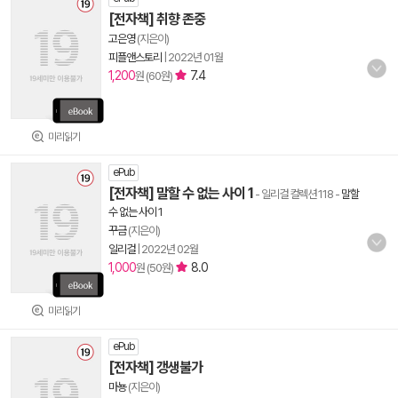
[전자책] 취향 존중
고은영
(지은이)
피플앤스토리
|
2022년 01월
1,200
7.4
원 (60원)
미리읽기
ePub
[전자책] 말할 수 없는 사이 1
- 일리걸 컬렉션 118
-
말할
수 없는 사이 1
꾸금
(지은이)
일리걸
|
2022년 02월
1,000
8.0
원 (50원)
미리읽기
ePub
[전자책] 갱생불가
마뇽
(지은이)