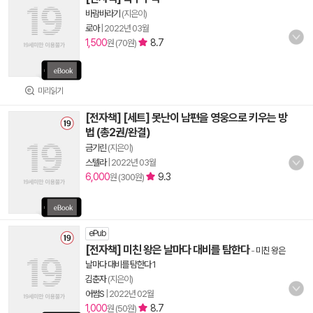
바람바라기
(지은이)
로아
|
2022년 03월
1,500
8.7
원 (70원)
미리읽기
[전자책] [세트] 못난이 남편을 영웅으로 키우는 방
법 (총2권/완결)
금기린
(지은이)
스텔라
|
2022년 03월
6,000
9.3
원 (300원)
ePub
[전자책] 미친 왕은 날마다 대비를 탐한다
-
미친 왕은
날마다 대비를 탐한다 1
김춘자
(지은이)
어썸S
|
2022년 02월
1,000
8.7
원 (50원)