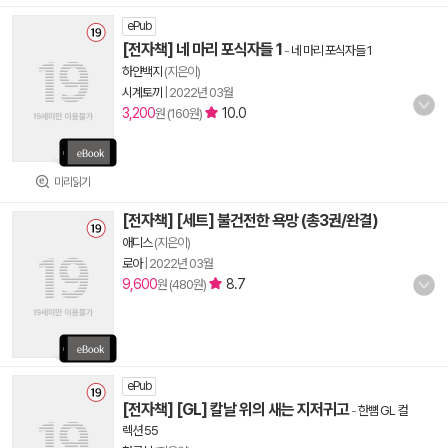
ePub
[전자책] 네 마리 포식자들 1
-
네 마리 포식자들 1
하얀백지
(지은이)
시계토끼
|
2022년 03월
3,200
10.0
원 (160원)
미리읽기
[전자책] [세트] 불건전한 욕망 (총3권/완결)
애디스
(지은이)
로아
|
2022년 03월
9,600
8.7
원 (480원)
ePub
[전자책] [GL] 칼날 위의 새는 지저귀고
-
한뼘 GL 컬
렉션 55