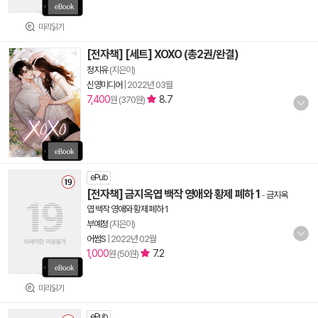
미리읽기
[전자책] [세트] XOXO (총2권/완결)
정지유
(지은이)
신영미디어
|
2022년 03월
7,400
8.7
원 (370원)
ePub
[전자책] 금지옥엽 백작 영애와 황제 폐하 1
-
금지옥
엽 백작 영애와 황제 폐하 1
부예정
(지은이)
어썸S
|
2022년 02월
1,000
7.2
원 (50원)
미리읽기
ePub