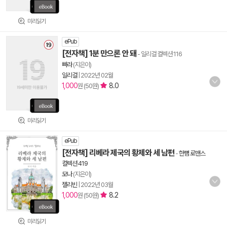
미리읽기
ePub
[전자책] 1분 만으론 안 돼
- 일리걸 컬렉션 116
빠라
(지은이)
일리걸
|
2022년 02월
1,000
8.0
원 (50원)
미리읽기
ePub
[전자책] 리베라 제국의 황제와 세 남편
-
한뼘 로맨스
컬렉션 419
모나
(지은이)
젤리빈
|
2022년 03월
1,000
8.2
원 (50원)
미리읽기