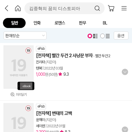
일반
만화
로맨스
판무
BL
옵션
ePub
[전자책] 빨간 두건 2 사냥꾼 부자
-
빨간 두건 2
진리타
(지은이)
텐북
|
2022년 03월
1,000
9.3
원 (50원)
미리읽기
ePub
[전자책] 변태의 고백
윤해이
(지은이)
세이렌
|
2022년 01월