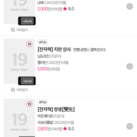
LINE
|
2022년 03월
2,000
8.0
원 (100원)
미리읽기
ePub
[전자책] 치한 상사
-
한뼘 로맨스 컬렉션 412
님도르신
(지은이)
젤리빈
|
2022년 03월
1,000
원 (50원)
미리읽기
ePub
[전자책] 쌍생[雙生]
박온새미로
(지은이)
사슴의풀밭
|
2022년 01월
2,800
8.0
원 (140원)