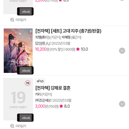
2,200
8.3
원 (110원)
미리읽기
[전자책] [세트] 고대 지주 (총7권/완결)
희행(希行)
(지은이),
박혜형
(옮긴이)
답인(答人)
|
2022년 03월
16,200
10.0
원 (10% 할인 / 900원)
ePub
[전자책] 강제로 결혼
커리
(지은이)
㈜조은세상
|
2022년 03월
3,000
8.0
원 (150원)
미리읽기