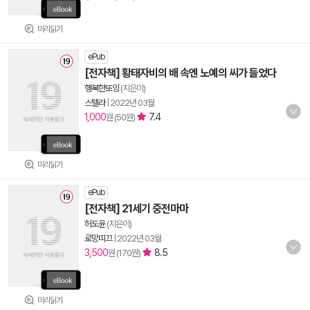
미리읽기
ePub
[전자책] 황태자비의 배 속엔 노예의 씨가 들었다
행복한또잉
(지은이)
스텔라
|
2022년 03월
1,000
7.4
원 (50원)
미리읽기
ePub
[전자책] 21세기 중전마마
허도윤
(지은이)
로망띠끄
|
2022년 03월
3,500
8.5
원 (170원)
미리읽기