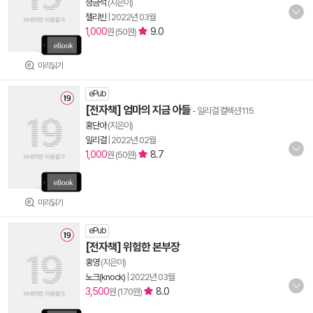
청금석
(지은이)
젤리빈
|
2022년 03월
1,000
9.0
원 (50원)
미리읽기
ePub
[전자책] 엄마의 지금 아들
- 일리걸 컬렉션 115
홍단아
(지은이)
일리걸
|
2022년 02월
1,000
8.7
원 (50원)
미리읽기
ePub
[전자책] 위험한 본부장
홍영
(지은이)
노크(knock)
|
2022년 03월
3,500
8.0
원 (170원)