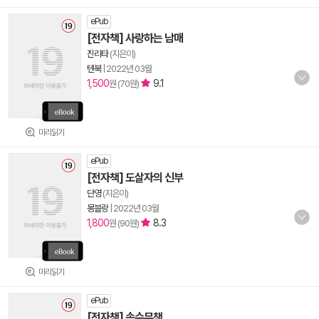
ePub
[전자책] 사랑하는 남매
진리타
(지은이)
텐북
|
2022년 03월
1,500
9.1
원 (70원)
미리읽기
ePub
[전자책] 도살자의 신부
단영
(지은이)
몽블랑
|
2022년 03월
1,800
8.3
원 (90원)
미리읽기
ePub
[전자책] 속수무책