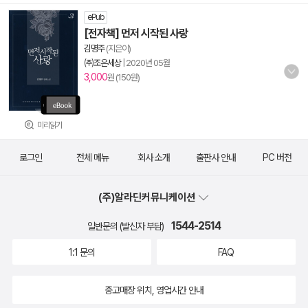
ePub
[전자책] 먼저 시작된 사랑
김명주
(지은이)
㈜조은세상
|
2020년 05월
3,000
원 (150원)
미리읽기
로그인
전체 메뉴
회사 소개
출판사 안내
PC 버전
(주)알라딘커뮤니케이션
1544-2514
일반문의 (발신자 부담)
1:1 문의
FAQ
중고매장 위치, 영업시간 안내