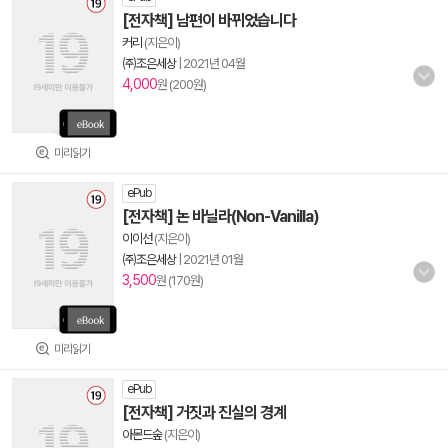
[전자책] 남편이 바뀌었습니다
커리
(지은이)
㈜조은세상
|
2021년 04월
4,000
원 (200원)
미리읽기
ePub
[전자책] 논 바닐라(Non-Vanilla)
이이선
(지은이)
㈜조은세상
|
2021년 01월
3,500
원 (170원)
미리읽기
ePub
[전자책] 거짓과 진실의 경계
아몬드숲
(지은이)