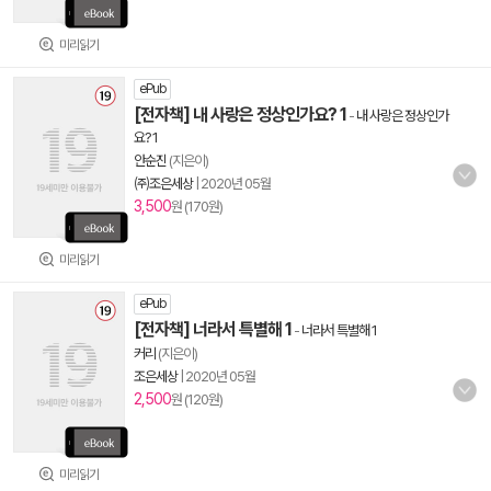
미리읽기
ePub
[전자책] 내 사랑은 정상인가요? 1
-
내 사랑은 정상인가
요? 1
안순진
(지은이)
㈜조은세상
|
2020년 05월
3,500
원 (170원)
미리읽기
ePub
[전자책] 너라서 특별해 1
-
너라서 특별해 1
커리
(지은이)
조은세상
|
2020년 05월
2,500
원 (120원)
미리읽기