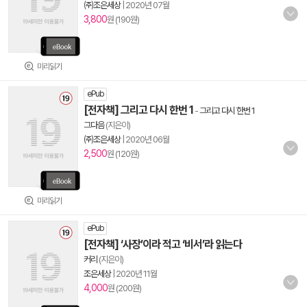
㈜조은세상
|
2020년 07월
3,800
원 (190원)
미리읽기
ePub
[전자책] 그리고 다시 한번 1
-
그리고 다시 한번 1
그다음
(지은이)
㈜조은세상
|
2020년 06월
2,500
원 (120원)
미리읽기
ePub
[전자책] ‘사장’이라 적고 ‘비서’라 읽는다
커리
(지은이)
조은세상
|
2020년 11월
4,000
원 (200원)