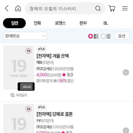
일반
만화
로맨스
판무
BL
옵션
ePub
[전자책] 겨울 산책
해화
(지은이)
㈜조은세상
|
2020년 05월
4,000
9.0
원 (200원)
56%
종이책 정가 대비
할인
미리읽기
ePub
[전자책] 강제로 결혼
커리
(지은이)
㈜조은세상
|
2022년 03월