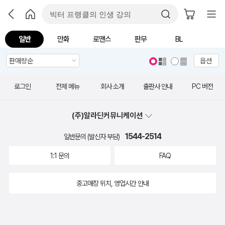
일반
만화
로맨스
판무
BL
옵션
로그인
전체 메뉴
회사 소개
출판사 안내
PC 버전
(주)알라딘커뮤니케이션
1544-2514
일반문의 (발신자 부담)
1:1 문의
FAQ
중고매장 위치, 영업시간 안내