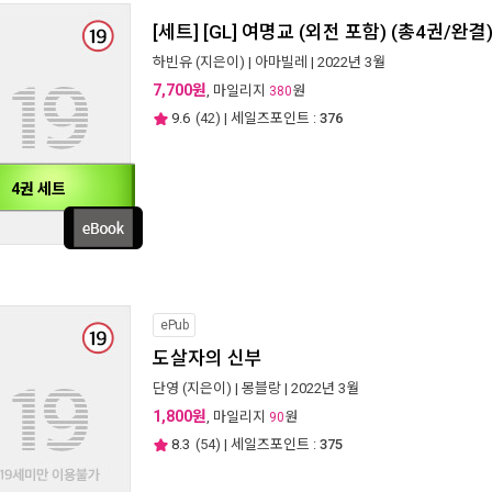
[세트] [GL] 여명교 (외전 포함) (총4권/완결
하빈유
(지은이) |
아마빌레
| 2022년 3월
7,700원
, 마일리지
원
380
9.6
(
42
) | 세일즈포인트 :
376
4권 세트
ePub
도살자의 신부
단영
(지은이) |
몽블랑
| 2022년 3월
1,800원
, 마일리지
원
90
8.3
(
54
) | 세일즈포인트 :
375