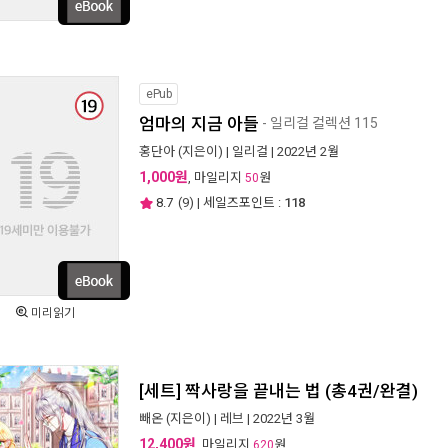
ePub
엄마의 지금 아들
- 일리걸 컬렉션 115
홍단아
(지은이) |
일리걸
| 2022년 2월
1,000원
, 마일리지
원
50
8.7
(
9
) | 세일즈포인트 :
118
미리읽기
[세트] 짝사랑을 끝내는 법 (총4권/완결)
빼온
(지은이) |
레브
| 2022년 3월
12,400원
, 마일리지
원
620