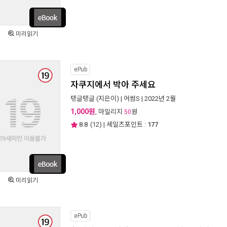
미리읽기
ePub
자쿠지에서 박아 주세요
탱글탱글
(지은이) |
어썸S
| 2022년 2월
1,000원
, 마일리지
원
50
8.8
(
12
) | 세일즈포인트 :
177
미리읽기
ePub