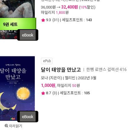
32,400원
36,000
원 →
(
할인)
10%
마일리지
원
1,800
9.3
(
31
) | 세일즈포인트 :
143
9권 세트
ePub
달이 태양을 만났고
한뼘 로맨스 컬렉션 416
ㅣ
모나
(지은이) |
젤리빈
| 2022년 3월
1,000원
, 마일리지
원
50
8.7
(
3
) | 세일즈포인트 :
105
미리읽기