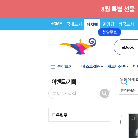
HOME
국내도서
만권당
외국도서
전자책
첫달무료
eBook
분야보기
베스트셀러
새로나온책
이
이벤트/기획
이 분야에
2
판매량순
우량주
1.