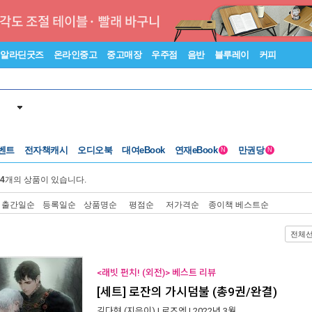
알라딘굿즈
온라인중고
중고매장
우주점
음반
블루레이
커피
벤트
전자책캐시
오디오북
대여eBook
연재eBook
만권당
N
N
4
개의 상품이 있습니다.
출간일순
등록일순
상품명순
평점순
저가격순
종이책 베스트순
전체
<래빗 펀치! (외전)> 베스트 리뷰
[세트] 로잔의 가시덤불 (총9권/완결)
김다현
(지은이) |
로즈엔
| 2022년 3월