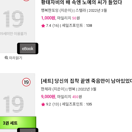
황태자비의 배 속엔 노예의 씨가 들었다
행복한또잉
(지은이) |
스텔라
| 2022년 3월
1,000원
, 마일리지
원
50
7.4
(
16
) | 세일즈포인트 :
138
미리읽기
[세트] 당신의 집착 끝엔 죽음만이 남아있었다
한체라
(지은이) |
텐북
| 2022년 3월
9,000원
, 마일리지
원
450
9.2
(
13
) | 세일즈포인트 :
135
3권 세트