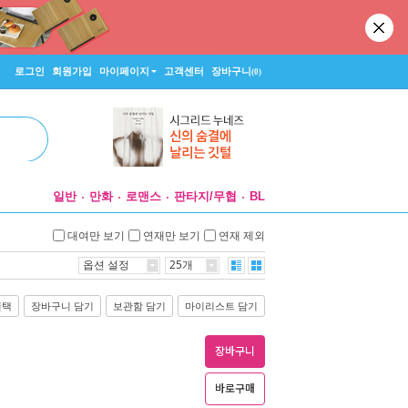
로그인
회원가입
마이페이지
고객센터
장바구니
(0)
일반
만화
로맨스
판타지/무협
BL
대여만 보기
연재만 보기
연재 제외
옵션 설정
25개
선택
장바구니 담기
보관함 담기
마이리스트 담기
장바구니
바로구매