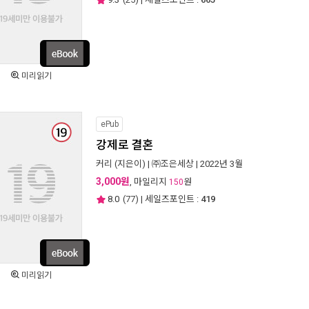
미리읽기
ePub
강제로 결혼
커리
(지은이) |
㈜조은세상
| 2022년 3월
3,000원
, 마일리지
원
150
8.0
(
77
) | 세일즈포인트 :
419
미리읽기