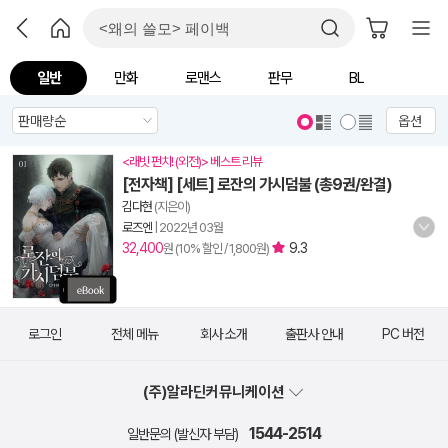
일반
만화
로맨스
판무
BL
옵션
<래빗 펀치! (외전)> 베스트 리뷰
[전자책] [세트] 로잔의 가시덤불 (총9권/완결)
김다현
(지은이)
로즈엔
|
2022년 03월
32,400
9.3
원 (10% 할인 / 1,800원)
로그인
전체 메뉴
회사 소개
출판사 안내
PC 버전
(주)알라딘커뮤니케이션
1544-2514
일반문의 (발신자 부담)