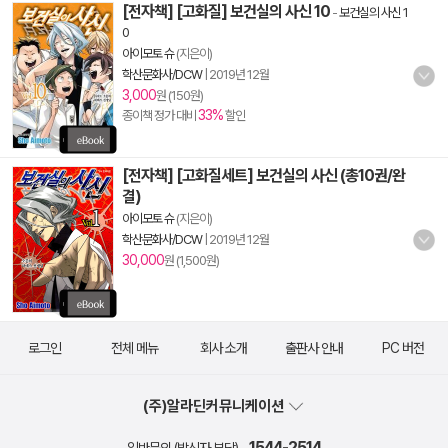
[전자책] [고화질] 보건실의 사신 10
-
보건실의 사신 1
0
아이모토 슈
(지은이)
학산문화사/DCW
|
2019년 12월
3,000
원 (150원)
33%
종이책 정가 대비
할인
[전자책] [고화질세트] 보건실의 사신 (총10권/완
결)
아이모토 슈
(지은이)
학산문화사/DCW
|
2019년 12월
30,000
원 (1,500원)
로그인
전체 메뉴
회사 소개
출판사 안내
PC 버전
(주)알라딘커뮤니케이션
1544-2514