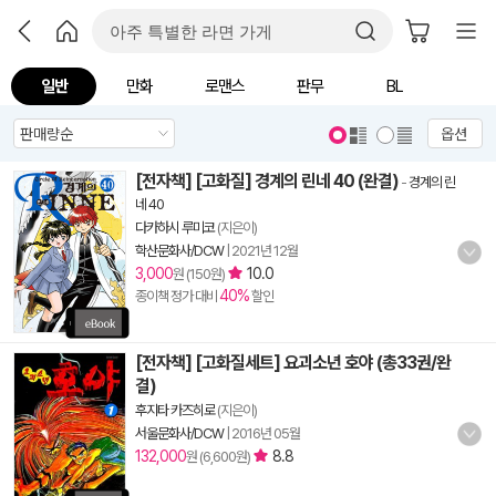
일반
만화
로맨스
판무
BL
옵션
[전자책] [고화질] 경계의 린네 40 (완결)
-
경계의 린
네 40
다카하시 루미코
(지은이)
학산문화사/DCW
|
2021년 12월
3,000
10.0
원 (150원)
40%
종이책 정가 대비
할인
[전자책] [고화질세트] 요괴소년 호야 (총33권/완
결)
후지타 카즈히로
(지은이)
서울문화사/DCW
|
2016년 05월
132,000
8.8
원 (6,600원)