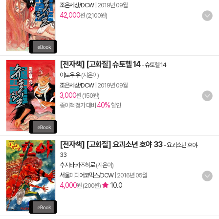
조은세상/DCW
|
2019년 09월
42,000
원 (2,100원)
[전자책] [고화질] 슈토헬 14
-
슈토헬 14
이토우 유
(지은이)
조은세상/DCW
|
2019년 09월
3,000
원 (150원)
40%
종이책 정가 대비
할인
[전자책] [고화질] 요괴소년 호야 33
-
요괴소년 호야
33
후지타 카즈히로
(지은이)
서울미디어코믹스/DCW
|
2016년 05월
4,000
10.0
원 (200원)