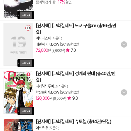
17%
종이책 정가 대비
할인
[전자책] [고화질세트] 도쿄 구울:re (총16권/완
결)
이시다 스이
(지은이)
대원씨아이/DCW
|
2018년 12월
72,000
7.0
원 (3,600원)
[전자책] [고화질세트] 경계의 린네 (총40권/완
결)
다카하시 루미코
(지은이)
학산문화사/DCW
|
2021년 12월
120,000
9.0
원 (6,000원)
[전자책] [고화질세트] 슈토헬 (총14권/완결)
이토우 유
(지은이)