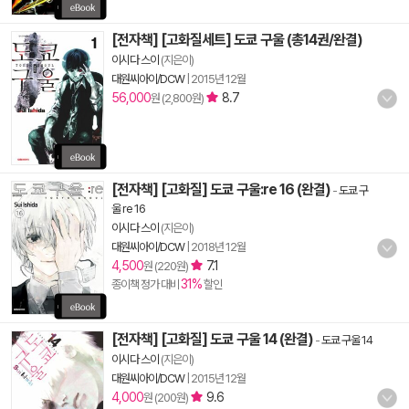
[전자책] [고화질세트] 도쿄 구울 (총14권/완결)
이시다 스이
(지은이)
대원씨아이/DCW
|
2015년 12월
56,000
8.7
원 (2,800원)
[전자책] [고화질] 도쿄 구울:re 16 (완결)
-
도쿄 구
울 re 16
이시다 스이
(지은이)
대원씨아이/DCW
|
2018년 12월
4,500
7.1
원 (220원)
31%
종이책 정가 대비
할인
[전자책] [고화질] 도쿄 구울 14 (완결)
-
도쿄 구울 14
이시다 스이
(지은이)
대원씨아이/DCW
|
2015년 12월
4,000
9.6
원 (200원)