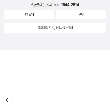
1544-2514
일반문의 (발신자 부담)
1:1 문의
FAQ
중고매장 위치, 영업시간 안내
뒤로가
기