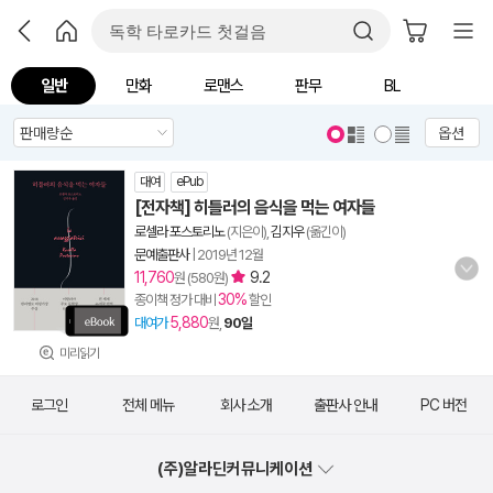
일반
만화
로맨스
판무
BL
옵션
대여
ePub
[전자책] 히틀러의 음식을 먹는 여자들
로셀라 포스토리노
(지은이),
김지우
(옮긴이)
문예출판사
|
2019년 12월
11,760
9.2
원 (580원)
30%
종이책 정가 대비
할인
5,880
대여가
원,
90일
미리읽기
로그인
전체 메뉴
회사 소개
출판사 안내
PC 버전
(주)알라딘커뮤니케이션