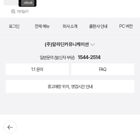
미리읽기
로그인
전체 메뉴
회사 소개
출판사 안내
PC 버전
(주)알라딘커뮤니케이션
1544-2514
일반문의 (발신자 부담)
1:1 문의
FAQ
중고매장 위치, 영업시간 안내
뒤로가
기