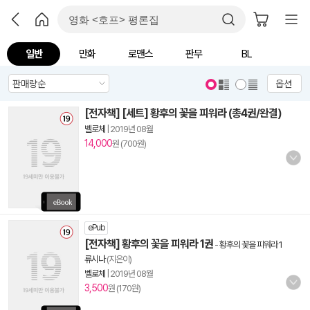
일반
만화
로맨스
판무
BL
옵션
[전자책] [세트] 황후의 꽃을 피워라 (총4권/완결)
벨로체
|
2019년 08월
14,000
원 (700원)
ePub
[전자책] 황후의 꽃을 피워라 1권
-
황후의 꽃을 피워라 1
류시나
(지은이)
벨로체
|
2019년 08월
3,500
원 (170원)