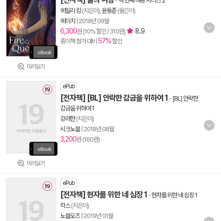
-
백 번째 여왕 시리즈 2
에밀리 킹
(지은이),
윤동준
(옮긴이)
에이치
|
2018년 09월
6,300
8.9
원 (10% 할인 / 310원)
57%
종이책 정가 대비
할인
미리읽기
ePub
[전자책] [BL] 안락한 감금을 위하여 1
-
[BL] 안락한
감금을 위하여 1
강려한
(지은이)
시크노블
|
2018년 08월
3,200
원 (160원)
미리읽기
ePub
[전자책] 현자를 위한 네 심장 1
-
현자를 위한 네 심장 1
칵스
(지은이)
노블오즈
|
2019년 01월