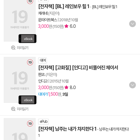
[전자책] [BL] 레인보우 힐 1
-
[BL] 레인보우 힐 1
체레네
(지은이)
문라이트북스
|
2018년 10월
3,000
6.0
원 (150원)
미리읽기
대여
[전자책] [고화질] [인디고] 비뚤어진 체이서
판코.
(지은이)
인디고
|
2015년 10월
3,000
8.0
원 (150원)
1,500
대여가
원,
3일
미리읽기
ePub
[전자책] 남주는 내가 차지한다 1
-
남주는 내가 차지한다
1