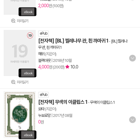
2,000
원 (100원)
미리읽기
ePub
[전자책] [BL] 찔레나무 관, 흰 까마귀 1
-
[BL] 찔레나
무 관, 흰 까마귀 1
해위
(지은이)
블랙아웃
|
2018년 10월
4,000
10.0
원 (200원)
미리읽기
ePub
[전자책] 무색의 이클립스 1
-
무색의 이클립스 1
모타
(지은이)
누보로망
|
2017년 08월
0
원