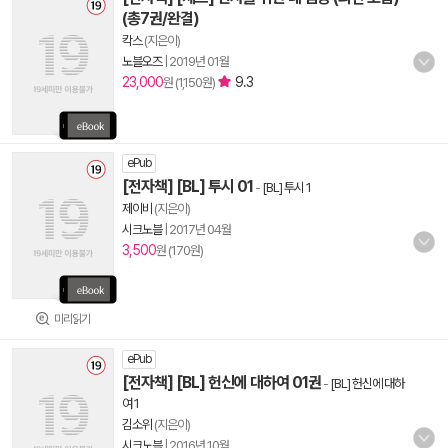
(총7권/완결)
칵스
(지은이)
노블오즈
|
2019년 01월
23,000
9.3
원 (1,150원)
ePub
[전자책] [BL] 투시 01
-
[BL] 투시 1
제이비
(지은이)
시크노블
|
2017년 04월
3,500
원 (170원)
미리읽기
ePub
[전자책] [BL] 헌신에 대하여 01권
-
[BL] 헌신에 대하
여 1
김소위
(지은이)
시크노블
|
2016년 10월