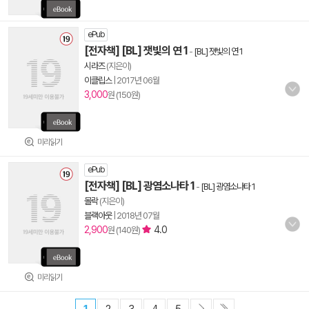
ePub
[전자책] [BL] 잿빛의 연 1
-
[BL] 잿빛의 연 1
시라즈
(지은이)
이클립스
|
2017년 06월
3,000
원 (150원)
미리읽기
ePub
[전자책] [BL] 광염소나타 1
-
[BL] 광염소나타 1
몰락
(지은이)
블랙아웃
|
2018년 07월
2,900
4.0
원 (140원)
미리읽기