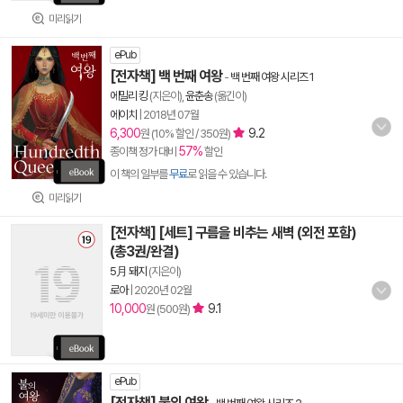
미리읽기
ePub
[전자책] 백 번째 여왕
-
백 번째 여왕 시리즈 1
에밀리 킹
(지은이),
윤춘송
(옮긴이)
에이치
|
2018년 07월
6,300
9.2
원 (10% 할인 / 350원)
57%
종이책 정가 대비
할인
이 책의 일부를
무료
로 읽을 수 있습니다.
미리읽기
[전자책] [세트] 구름을 비추는 새벽 (외전 포함)
(총3권/완결)
5月 돼지
(지은이)
로아
|
2020년 02월
10,000
9.1
원 (500원)
ePub
[전자책] 불의 여왕