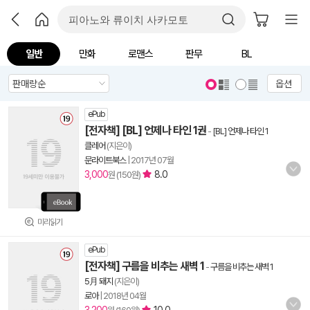
일반
만화
로맨스
판무
BL
옵션
ePub
[전자책] [BL] 언제나 타인 1권
-
[BL] 언제나 타인 1
클레어
(지은이)
문라이트북스
|
2017년 07월
3,000
8.0
원 (150원)
미리읽기
ePub
[전자책] 구름을 비추는 새벽 1
-
구름을 비추는 새벽 1
5月 돼지
(지은이)
로아
|
2018년 04월