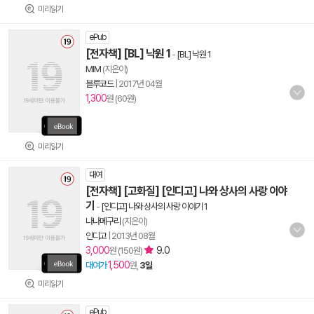
미리읽기
ePub
[전자책] [BL] 낙원 1
-
[BL] 낙원 1
MIM
(지은이)
블루코드
|
2017년 04월
1,300
원 (60원)
미리읽기
대여
[전자책] [고화질] [인디고] 나와 상사의 사랑 이야
기
-
[인디고] 나와 상사의 사랑 이야기 1
나나메구리
(지은이)
인디고
|
2013년 08월
3,000
9.0
원 (150원)
1,500
대여가
원,
3일
미리읽기
ePub