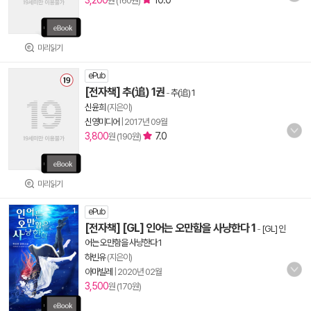
3,200
10.0
원 (160원)
미리읽기
ePub
[전자책] 추(追) 1권
-
추(追) 1
신윤희
(지은이)
신영미디어
|
2017년 09월
3,800
7.0
원 (190원)
미리읽기
ePub
[전자책] [GL] 인어는 오만함을 사냥한다 1
-
[GL] 인
어는 오만함을 사냥한다 1
하빈유
(지은이)
아마빌레
|
2020년 02월
3,500
원 (170원)