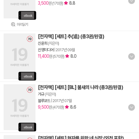
3,500
8.8
원 (170원)
미리읽기
[전자책] [세트] 추(追) (총3권/완결)
신윤희
(지은이)
신영미디어
|
2017년 09월
11,400
8.0
원 (570원)
[전자책] [세트] [BL] 불새의 나라 (총3권/완결)
가규
(지은이)
블루코드
|
2017년 07월
9,500
8.6
원 (470원)
[전자책] [세트] 현자를 위한 네 심장 (외전 포함)