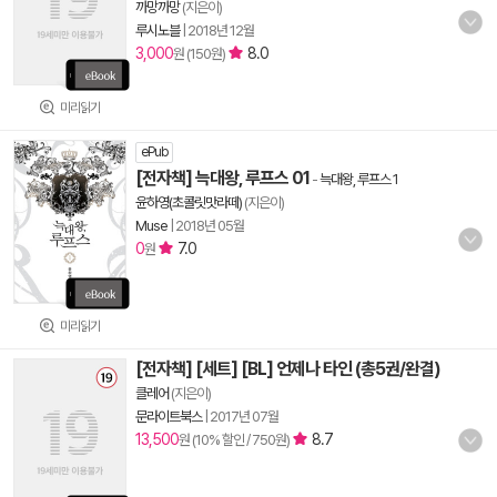
까망까망
(지은이)
루시노블
|
2018년 12월
3,000
8.0
원 (150원)
미리읽기
ePub
[전자책] 늑대왕, 루프스 01
-
늑대왕, 루프스 1
윤하영(초콜릿맛라떼)
(지은이)
Muse
|
2018년 05월
0
7.0
원
미리읽기
[전자책] [세트] [BL] 언제나 타인 (총5권/완결)
클레어
(지은이)
문라이트북스
|
2017년 07월
13,500
8.7
원 (10% 할인 / 750원)