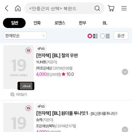
일반
만화
로맨스
판무
BL
옵션
ePub
[전자책] [BL] 철의 우연
YUN짱
(지은이)
㈜조은세상
|
2019년 06월
4,000
10.0
원 (200원)
미리읽기
ePub
[전자책] [BL] 원더풀 투나잇 1
-
[BL] 원더풀 투나잇 1
송캐
(지은이)
조은세상(북두)
|
2018년 07월