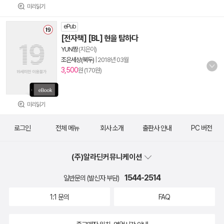
미리읽기
ePub
[전자책] [BL] 현을 탐하다
YUN짱
(지은이)
조은세상(북두)
|
2018년 03월
3,500
원 (170원)
미리읽기
로그인
전체 메뉴
회사 소개
출판사 안내
PC 버전
(주)알라딘커뮤니케이션
1544-2514
일반문의 (발신자 부담)
1:1 문의
FAQ