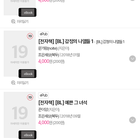
4,000
원 (200원)
미리읽기
ePub
[전자책] [BL] 감정의 나열들 1
-
[BL] 감정의 나열들 1
문가람(noite)
(지은이)
조은세상(북두)
|
2018년 01월
4,000
원 (200원)
미리읽기
ePub
[전자책] [BL] 예쁜 그 녀석
꾼이얌
(지은이)
조은세상(북두)
|
2018년 09월
4,000
원 (200원)