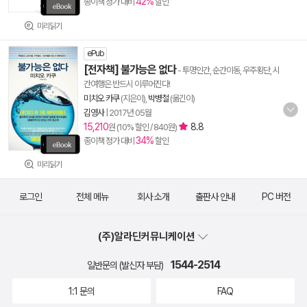
42%
종이책 정가 대비
할인
미리읽기
ePub
[전자책] 불가능은 없다
- 투명인간, 순간이동, 우주횡단, 시
간여행은 반드시 이루어진다!
미치오 카쿠
(지은이),
박병철
(옮긴이)
김영사
|
2017년 05월
15,210
8.8
원 (10% 할인 / 840원)
34%
종이책 정가 대비
할인
미리읽기
로그인
전체 메뉴
회사 소개
출판사 안내
PC 버전
(주)알라딘커뮤니케이션
1544-2514
일반문의 (발신자 부담)
1:1 문의
FAQ