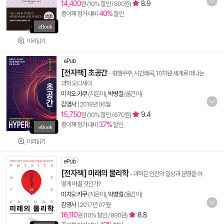
14,400
8.9
원 (10% 할인 / 800원)
40%
종이책 정가 대비
할인
미리읽기
ePub
[전자책] 초공간
- 평행우주, 시간왜곡, 10차원 세계로 떠나는
과학 오디세이
미치오 카쿠
(지은이),
박병철
(옮긴이)
김영사
|
2018년 06월
15,750
9.4
원 (10% 할인 / 870원)
37%
종이책 정가 대비
할인
미리읽기
ePub
[전자책] 미래의 물리학
- 과학은 인간의 일상과 운명을 어
떻게 바꿀 것인가?
미치오 카쿠
(지은이),
박병철
(옮긴이)
김영사
|
2017년 07월
16,110
8.8
원 (10% 할인 / 890원)