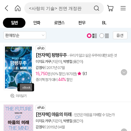
일반
만화
로맨스
판무
BL
옵션
ePub
[전자책] 평행우주
- 우리가 알고 싶은 우주에 대한 모든 것
미치오 카쿠
(지은이),
박병철
(옮긴이)
김영사
|
2017년 07월
15,750
9.1
원 (10% 할인 / 870원)
44%
종이책 정가 대비
할인
미리읽기
ePub
[전자책] 마음의 미래
- 인간은 마음을 지배할 수 있는가
미치오 카쿠
(지은이),
박병철
(옮긴이)
김영사
|
2015년 04월