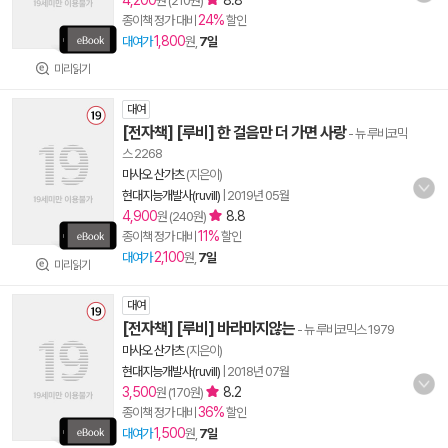
4,200
8.8
원 (210원)
24%
종이책 정가 대비
할인
1,800
대여가
원,
7일
미리읽기
대여
[전자책] [루비] 한 걸음만 더 가면 사랑
- 뉴 루비코믹
스 2268
마사오 산가츠
(지은이)
현대지능개발사(ruvill)
|
2019년 05월
4,900
8.8
원 (240원)
11%
종이책 정가 대비
할인
2,100
대여가
원,
7일
미리읽기
대여
[전자책] [루비] 바라마지않는
- 뉴 루비코믹스 1979
마사오 산가츠
(지은이)
현대지능개발사(ruvill)
|
2018년 07월
3,500
8.2
원 (170원)
36%
종이책 정가 대비
할인
1,500
대여가
원,
7일