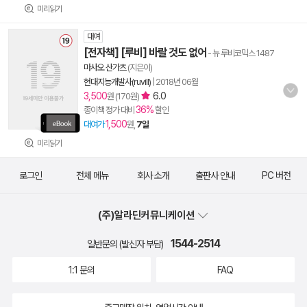
미리읽기
대여
[전자책] [루비] 바랄 것도 없어
- 뉴 루비코믹스 1487
마사오 산가츠
(지은이)
현대지능개발사(ruvill)
|
2018년 06월
3,500
6.0
원 (170원)
36%
종이책 정가 대비
할인
1,500
대여가
원,
7일
미리읽기
로그인
전체 메뉴
회사 소개
출판사 안내
PC 버전
(주)알라딘커뮤니케이션
1544-2514
일반문의 (발신자 부담)
1:1 문의
FAQ