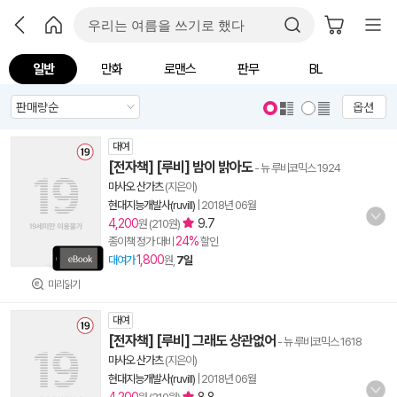
일반
만화
로맨스
판무
BL
옵션
대여
[전자책] [루비] 밤이 밝아도
- 뉴 루비코믹스 1924
마사오 산가츠
(지은이)
현대지능개발사(ruvill)
|
2018년 06월
4,200
9.7
원 (210원)
24%
종이책 정가 대비
할인
1,800
대여가
원,
7일
미리읽기
대여
[전자책] [루비] 그래도 상관없어
- 뉴 루비코믹스 1618
마사오 산가츠
(지은이)
현대지능개발사(ruvill)
|
2018년 06월