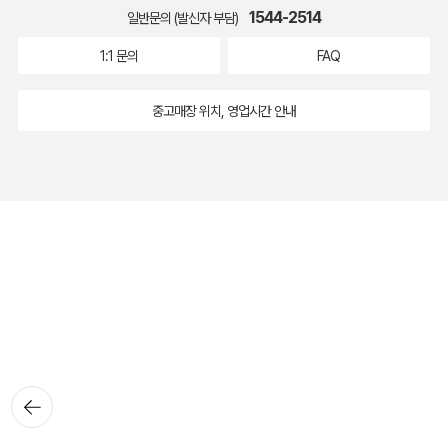
1544-2514
일반문의 (발신자 부담)
1:1 문의
FAQ
중고매장 위치, 영업시간 안내
뒤로가
기