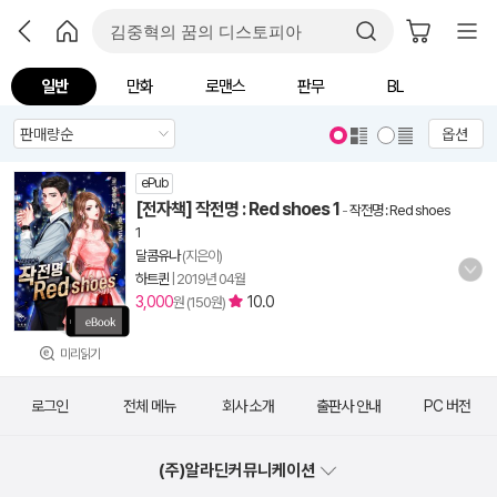
일반
만화
로맨스
판무
BL
옵션
ePub
[전자책] 작전명 : Red shoes 1
-
작전명 : Red shoes
1
달콤유나
(지은이)
하트퀸
|
2019년 04월
3,000
10.0
원 (150원)
미리읽기
로그인
전체 메뉴
회사 소개
출판사 안내
PC 버전
(주)알라딘커뮤니케이션