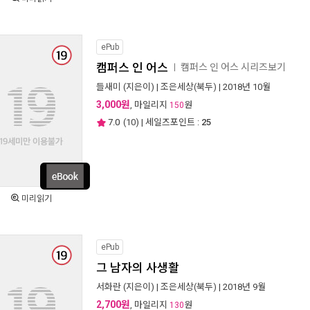
ePub
캠퍼스 인 어스
캠퍼스 인 어스 시리즈보기
ㅣ
들새미
(지은이) |
조은세상(북두)
| 2018년 10월
3,000원
, 마일리지
원
150
7.0
(
10
) | 세일즈포인트 :
25
미리읽기
ePub
그 남자의 사생활
서화란
(지은이) |
조은세상(북두)
| 2018년 9월
2,700원
, 마일리지
원
130