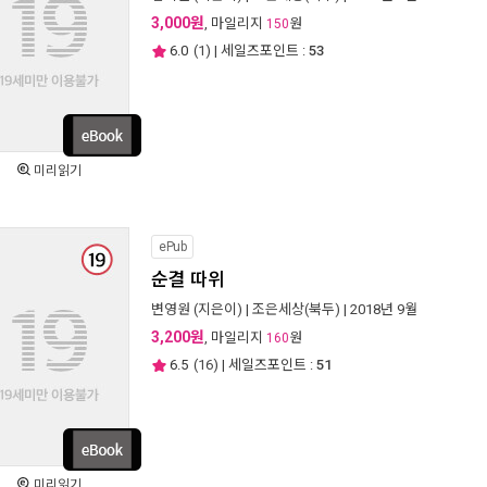
3,000원
, 마일리지
원
150
6.0
(
1
) | 세일즈포인트 :
53
미리읽기
ePub
순결 따위
변영원
(지은이) |
조은세상(북두)
| 2018년 9월
3,200원
, 마일리지
원
160
6.5
(
16
) | 세일즈포인트 :
51
미리읽기