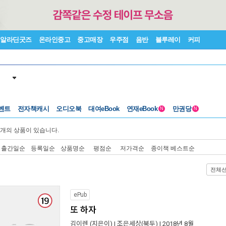
알라딘굿즈
온라인중고
중고매장
우주점
음반
블루레이
커피
벤트
전자책캐시
오디오북
대여eBook
연재eBook
만권당
N
N
개의 상품이 있습니다.
출간일순
등록일순
상품명순
평점순
저가격순
종이책 베스트순
전체
ePub
또 하자
김이렌
(지은이) |
조은세상(북두)
| 2018년 8월