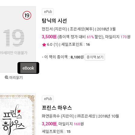
ePub
탐닉의 시선
현진서
(지은이) |
조은세상(북두)
| 2018년 3월
3,500원
(종이책 정가 대비
할인), 마일리지
원
61%
170
6.0
(
1
) | 세일즈포인트 :
16
이 책의 종이책 :
8,100
원
종이책 보기
미리읽기
ePub
프린스 하우스
화연윤희수
(지은이) |
㈜조은세상
| 2018년 10월
3,200원
, 마일리지
원
160
세일즈포인트 :
15