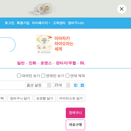
로그인
회원가입
마이페이지
고객센터
장바구니
(0)
일반
만화
로맨스
판타지/무협
BL
대여만 보기
연재만 보기
연재 제외
옵션 설정
25개
선택
장바구니 담기
보관함 담기
마이리스트 담기
장바구니
바로구매