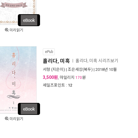
미리읽기
ePub
홀리다, 미혹
홀리다, 미혹 시리즈보기
ㅣ
서향
(지은이) |
조은세상(북두)
| 2018년 10월
3,500원
, 마일리지
원
170
세일즈포인트 :
12
미리읽기