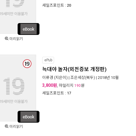
세일즈포인트 :
20
미리읽기
ePub
늑대야 놀자(외전증보 개정판)
이류경
(지은이) |
조은세상(북두)
| 2018년 10월
3,800원
, 마일리지
원
190
세일즈포인트 :
17
미리읽기