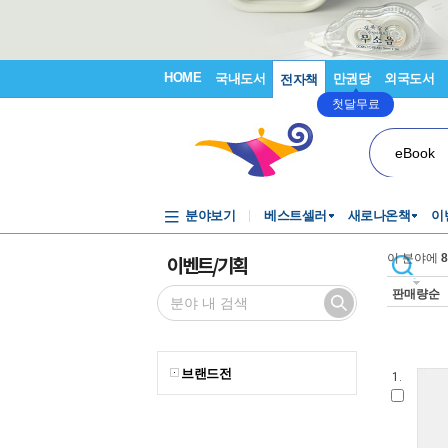
HOME
국내도서
만권당
외국도서
전자책
첫달무료
eBook
분야보기
베스트셀러
새로나온책
이
이벤트/기획
이 분야에
8
판매량순
브랜드전
1.