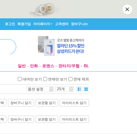
로그인
회원가입
마이페이지
고객센터
장바구니
(0)
일반
만화
로맨스
판타지/무협
BL
대여만 보기
연재만 보기
연재 제외
옵션 설정
25개
선택
장바구니 담기
보관함 담기
마이리스트 담기
선택
장바구니 담기
보관함 담기
마이리스트 담기