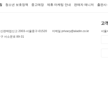
침
청소년 보호정책
중고매장
제휴·마케팅 안내
판매자 매니저
출판사·
고객
신판매업신고 2003-서울중구-01520
이메일 privacy@aladin.co.kr
서울시
구 서소문로 89-31