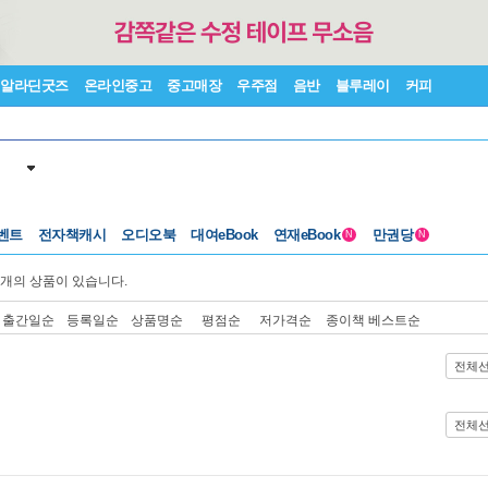
알라딘굿즈
온라인중고
중고매장
우주점
음반
블루레이
커피
벤트
전자책캐시
오디오북
대여eBook
연재eBook
만권당
N
N
개의 상품이 있습니다.
출간일순
등록일순
상품명순
평점순
저가격순
종이책 베스트순
전체
전체