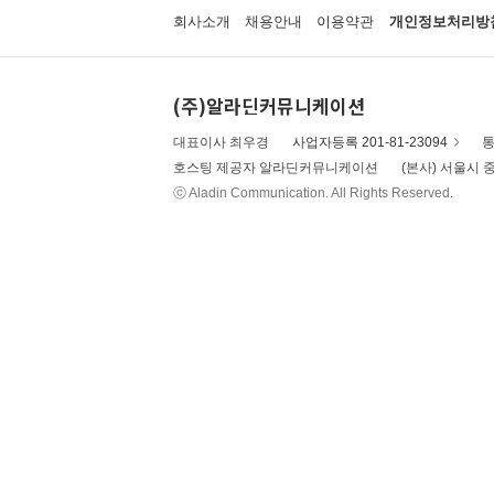
회사소개
채용안내
이용약관
개인정보처리방
(주)알라딘커뮤니케이션
대표이사 최우경
사업자등록 201-81-23094
통
호스팅 제공자 알라딘커뮤니케이션
(본사) 서울시 중
ⓒ Aladin Communication. All Rights Reserved.