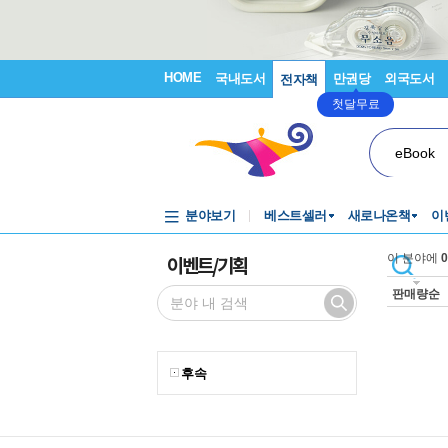
HOME
국내도서
만권당
외국도서
전자책
첫달무료
eBook
분야보기
베스트셀러
새로나온책
이
이벤트/기획
이 분야에
0
판매량순
후속