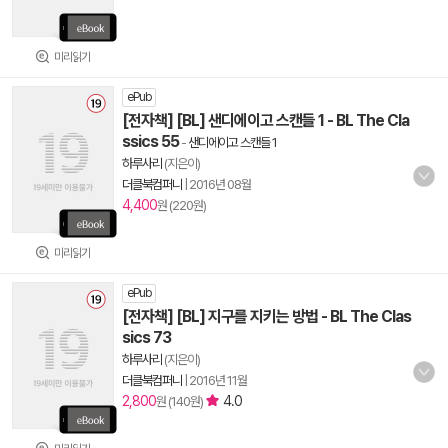
미리읽기
ePub
[전자책] [BL] 샌디에이고 스캔들 1 - BL The Cla
ssics 55
-
샌디에이고 스캔들 1
하루사리
(지은이)
더클북컴퍼니
|
2016년 08월
4,400
원 (220원)
미리읽기
ePub
[전자책] [BL] 지구를 지키는 방법 - BL The Clas
sics 73
하루사리
(지은이)
더클북컴퍼니
|
2016년 11월
2,800
4.0
원 (140원)