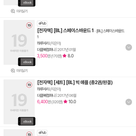
미리읽기
ePub
[전자책] [BL] 스페이스바운드 1
-
[BL] 스페이스바운드
1
하루사리
(지은이)
더클북컴퍼니
|
2017년 01월
3,500
8.0
원 (170원)
미리읽기
[전자책] [세트] [BL] 빅 애플 (총2권/완결)
하루사리
(지은이)
더클북컴퍼니
|
2017년 06월
6,400
10.0
원 (320원)
ePub