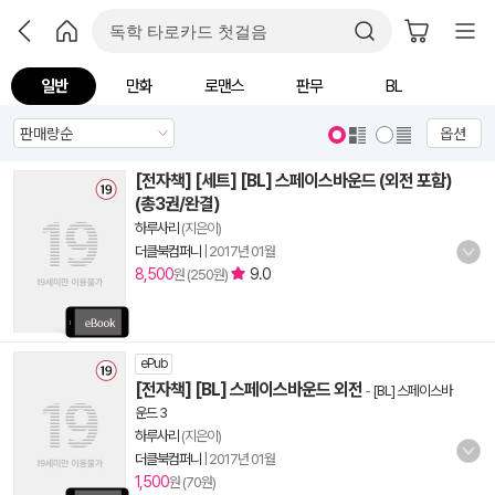
일반
만화
로맨스
판무
BL
옵션
[전자책] [세트] [BL] 스페이스바운드 (외전 포함)
(총3권/완결)
하루사리
(지은이)
더클북컴퍼니
|
2017년 01월
8,500
9.0
원 (250원)
ePub
[전자책] [BL] 스페이스바운드 외전
-
[BL] 스페이스바
운드 3
하루사리
(지은이)
더클북컴퍼니
|
2017년 01월
1,500
원 (70원)