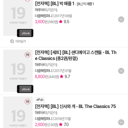
[전자책] [BL] 빅 애플 1
-
[BL] 빅 애플 1
하루사리
(지은이)
더클북컴퍼니
|
2017년 06월
3,600
9.5
원 (180원)
미리읽기
[전자책] [세트] [BL] 샌디에이고 스캔들 - BL Th
e Classics (총2권/완결)
하루사리
(지은이)
더클북컴퍼니
|
2017년 01월
8,800
9.7
원 (440원)
ePub
[전자책] [BL] 신사와 개 - BL The Classics 75
하루사리
(지은이)
더클북컴퍼니
|
2016년 11월
2,600
7.0
원 (130원)