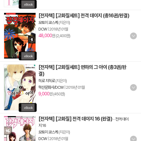
[전자책] [고화질세트] 전격 데이지 (총16권/완결)
모토미 쿄스케
(지은이)
DCW
|
2018년 01월
48,000
원 (2,400원)
[전자책] [고화질세트] 연하의 그 아이 (총3권/완
결)
히로 치히로
(지은이)
학산문화사/DCW
|
2019년 01월
9,000
원 (450원)
[전자책] [고화질] 전격 데이지 16 (완결)
-
전격 데이
지 16
모토미 쿄스케
(지은이)
DCW
|
2018년 01월