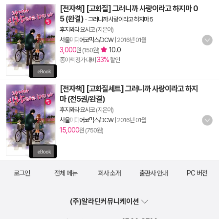
[전자책] [고화질] 그러니까 사랑이라고 하지마 0
5 (완결)
-
그러니까 사랑이라고 하지마 5
후지와라 요시코
(지은이)
서울미디어코믹스/DCW
|
2016년 01월
3,000
10.0
원 (150원)
33%
종이책 정가 대비
할인
[전자책] [고화질세트] 그러니까 사랑이라고 하지
마 (전5권/완결)
후지와라 요시코
(지은이)
서울미디어코믹스/DCW
|
2016년 01월
15,000
원 (750원)
로그인
전체 메뉴
회사 소개
출판사 안내
PC 버전
(주)알라딘커뮤니케이션