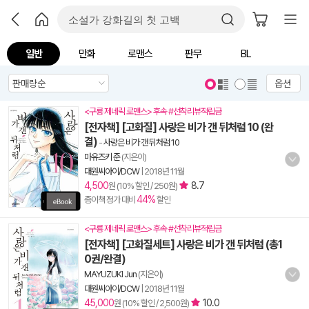
일반
만화
로맨스
판무
BL
옵션
<구룡 제네릭 로맨스> 후속 #선착리뷰적립금
[전자책] [고화질] 사랑은 비가 갠 뒤처럼 10 (완
결)
-
사랑은 비가 갠 뒤처럼 10
마유즈키 준
(지은이)
대원씨아이/DCW
|
2018년 11월
4,500
8.7
원 (10% 할인 / 250원)
44%
종이책 정가 대비
할인
<구룡 제네릭 로맨스> 후속 #선착리뷰적립금
[전자책] [고화질세트] 사랑은 비가 갠 뒤처럼 (총1
0권/완결)
MAYUZUKI Jun
(지은이)
대원씨아이/DCW
|
2018년 11월
45,000
10.0
원 (10% 할인 / 2,500원)