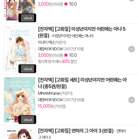
3,000
10.0
원 (150원)
[전자책] [고화질] 미성년이지만 어린애는 아냐 5
(완결)
-
미성년이지만 어린애는 아냐 5
미나미 카난
(지은이)
대원씨아이/DCW
|
2017년 10월
3,000
10.0
원 (150원)
40%
종이책 정가 대비
할인
[전자책] [고화질 세트] 미성년이지만 어린애는 아
냐 (총5권/완결)
MINAMI Kanan
(지은이)
대원씨아이/DCW
|
2017년 09월
15,000
원 (750원)
[전자책] [고화질] 연하의 그 아이 3 (완결)
-
연하의
그 아이 3