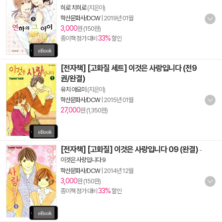
히로 치히로
(지은이)
학산문화사/DCW
|
2019년 01월
3,000
원 (150원)
33%
종이책 정가 대비
할인
[전자책] [고화질 세트] 이것은 사랑입니다 (전9
권/완결)
유치 야요미
(지은이)
학산문화사/DCW
|
2015년 01월
27,000
원 (1,350원)
[전자책] [고화질] 이것은 사랑입니다 09 (완결)
-
이것은 사랑입니다 9
학산문화사/DCW
|
2014년 12월
3,000
원 (150원)
33%
종이책 정가 대비
할인