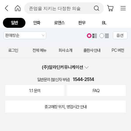
일반
만화
로맨스
판무
BL
옵션
로그인
전체 메뉴
회사 소개
출판사 안내
PC 버전
(주)알라딘커뮤니케이션
1544-2514
일반문의 (발신자 부담)
1:1 문의
FAQ
중고매장 위치, 영업시간 안내