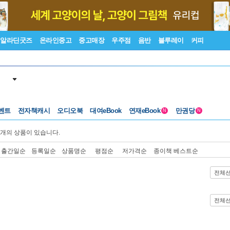
알라딘굿즈
온라인중고
중고매장
우주점
음반
블루레이
커피
벤트
전자책캐시
오디오북
대여eBook
연재eBook
만권당
N
N
개의 상품이 있습니다.
출간일순
등록일순
상품명순
평점순
저가격순
종이책 베스트순
전체
전체