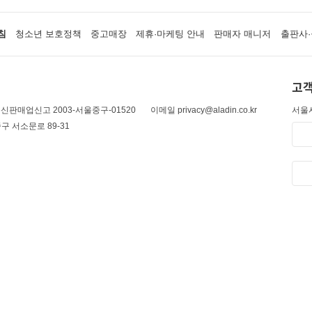
침
청소년 보호정책
중고매장
제휴·마케팅 안내
판매자 매니저
출판사·
고객
신판매업신고 2003-서울중구-01520
이메일 privacy@aladin.co.kr
서울시
구 서소문로 89-31