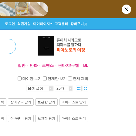
로그인
회원가입
마이페이지
고객센터
장바구니
(0)
일반
만화
로맨스
판타지/무협
BL
대여만 보기
연재만 보기
연재 제외
옵션 설정
25개
선택
장바구니 담기
보관함 담기
마이리스트 담기
선택
장바구니 담기
보관함 담기
마이리스트 담기