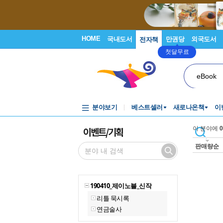
HOME
국내도서
만권당
외국도서
전자책
첫달무료
eBook
분야보기
베스트셀러
새로나온책
이
이벤트/기획
이 분야에
0
판매량순
190410_제이노블_신작
리틀 묵시록
연금술사