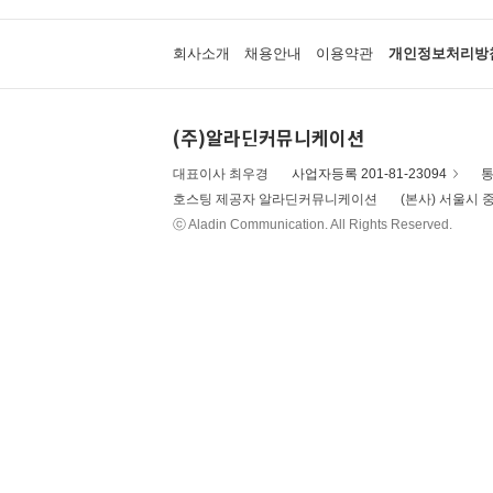
회사소개
채용안내
이용약관
개인정보처리방
(주)알라딘커뮤니케이션
대표이사 최우경
사업자등록 201-81-23094
통
호스팅 제공자 알라딘커뮤니케이션
(본사) 서울시 중
ⓒ Aladin Communication. All Rights Reserved.