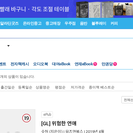
알라딘굿즈
온라인중고
중고매장
우주점
음반
블루레이
커피
벤트
전자책캐시
오디오북
대여eBook
연재eBook
만권당
N
N
개의 상품이 있습니다.
출간일순
등록일순
상품명순
평점순
저가격순
종이책 베스트순
전체
ePub
[GL] 위험한 연애
슷허
(지은이) |
뮤즈앤북스
| 2019년 4월