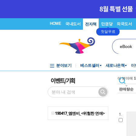
HOME
국내도서
만권당
외국도서
전자책
첫달무료
eBook
분야보기
베스트셀러
새로나온책
이
이벤트/기획
이 분야에
1
판매량순
190417_엠엔비_<위험한 연애>
1.