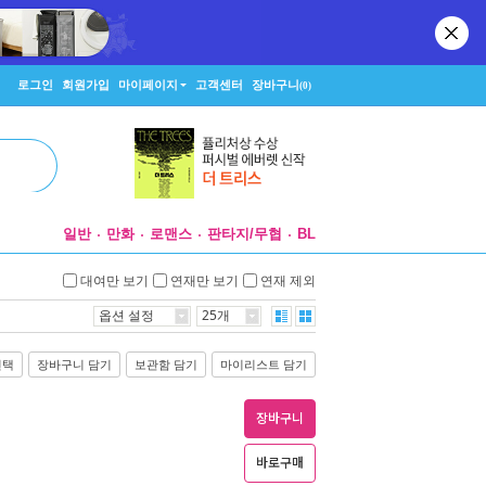
로그인
회원가입
마이페이지
고객센터
장바구니
(0)
일반
만화
로맨스
판타지/무협
BL
대여만 보기
연재만 보기
연재 제외
옵션 설정
25개
선택
장바구니 담기
보관함 담기
마이리스트 담기
장바구니
바로구매