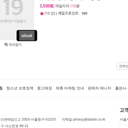
3,500원
, 마일리지
원
170
7.0
(
2
) | 세일즈포인트 :
160
미리읽기
전체
침
청소년 보호정책
중고매장
제휴·마케팅 안내
판매자 매니저
출판사·
고객
신판매업신고 2003-서울중구-01520
이메일 privacy@aladin.co.kr
서울시
구 서소문로 89-31