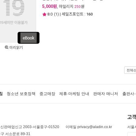
5,000원
, 마일리지
원
250
8.0
(
1
) | 세일즈포인트 :
160
미리읽기
전체
침
청소년 보호정책
중고매장
제휴·마케팅 안내
판매자 매니저
출판사·
고객
신판매업신고 2003-서울중구-01520
이메일 privacy@aladin.co.kr
서울시
구 서소문로 89-31