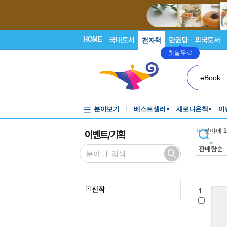
HOME
국내도서
만권당
외국도서
전자책
첫달무료
eBook
분야보기
베스트셀러
새로나온책
이
이벤트/기획
이 분야에
1
판매량순
신작
1.