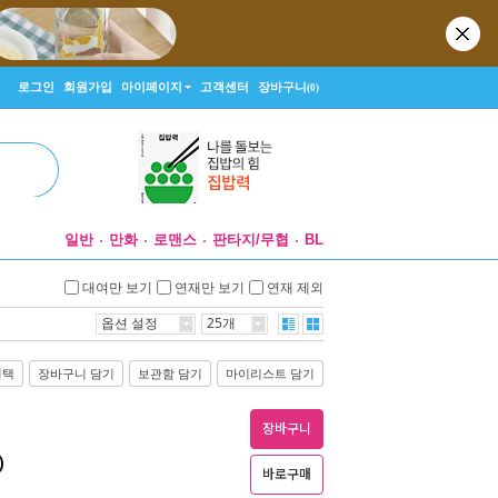
로그인
회원가입
마이페이지
고객센터
장바구니
(0)
일반
만화
로맨스
판타지/무협
BL
대여만 보기
연재만 보기
연재 제외
옵션 설정
25개
선택
장바구니 담기
보관함 담기
마이리스트 담기
장바구니
)
바로구매