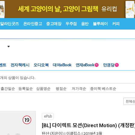
알라딘굿즈
온라인중고
중고매장
우주점
음반
블루레이
커피
벤트
전자책캐시
오디오북
대여eBook
연재eBook
만권당
N
N
개의 상품이 있습니다.
출간일순
등록일순
상품명순
평점순
저가격순
종이책 베스트순
전체
ePub
[BL] 다이렉트 모션(Direct Motion) (개정판
탄산
(지은이) |
이클립스
| 2019년 3월