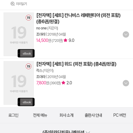
미리읽기
[전자책] [세트] 칸나비스 레페텐티아 (외전 포함)
(총6권/완결)
no one
(지은이)
조아라
|
2018년 04월
14,500
9.0
원 (720원)
[전자책] [세트] 위드 (외전 포함) (총4권/완결)
칵스
(지은이)
조아라
|
2019년 04월
7,800
2.0
원 (390원)
로그인
전체 메뉴
회사 소개
출판사 안내
PC 버전
(주)알라딘커뮤니케이션