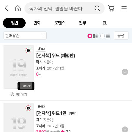
일반
만화
로맨스
판무
BL
옵션
ePub
[전자책] 위드 (체험판)
칵스
(지은이)
조아라
|
2017년 11월
0
원
미리읽기
ePub
[전자책] 위드 1권
-
위드 1
칵스
(지은이)
조아라
|
2017년 11월