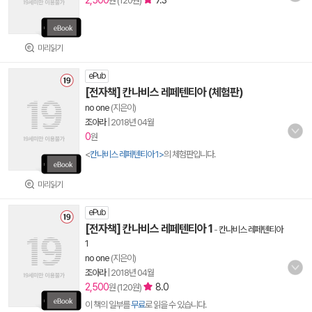
2,500
7.3
원 (120원)
미리읽기
ePub
[전자책] 칸나비스 레페텐티아 (체험판)
no one
(지은이)
조아라
|
2018년 04월
0
원
<
칸나비스 레페텐티아 1>
의 체험판입니다.
미리읽기
ePub
[전자책] 칸나비스 레페텐티아 1
-
칸나비스 레페텐티아
1
no one
(지은이)
조아라
|
2018년 04월
2,500
8.0
원 (120원)
이 책의 일부를
무료
로 읽을 수 있습니다.