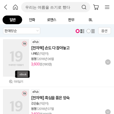
일반
만화
로맨스
판무
BL
옵션
ePub
[전자책] 손도 다 잡아놓고
나혜담
(지은이)
동행
|
2016년 06월
3,600
원 (180원)
미리읽기
ePub
[전자책] 흑심을 품은 앙숙
강은솔
(지은이)
동행
|
2016년 07월