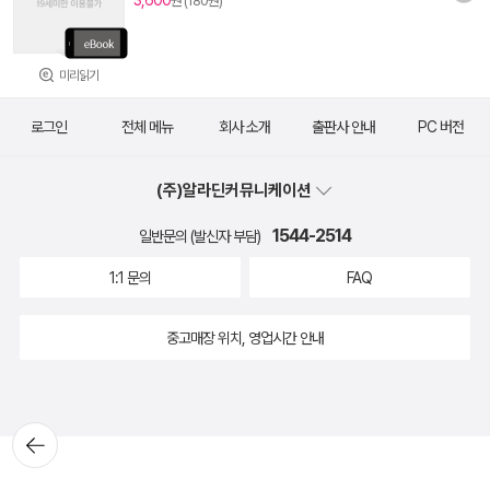
3,600
원 (180원)
미리읽기
로그인
전체 메뉴
회사 소개
출판사 안내
PC 버전
(주)알라딘커뮤니케이션
1544-2514
일반문의 (발신자 부담)
1:1 문의
FAQ
중고매장 위치, 영업시간 안내
뒤로가
기