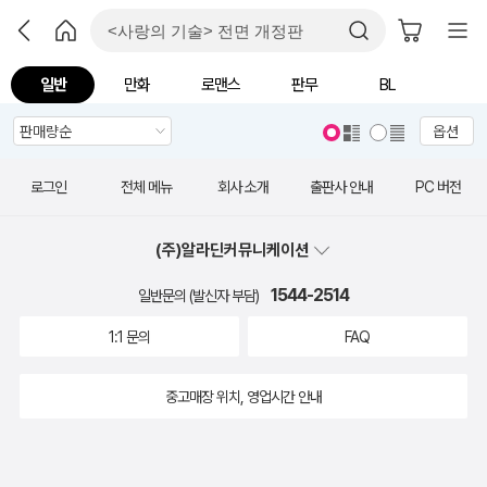
일반
만화
로맨스
판무
BL
옵션
로그인
전체 메뉴
회사 소개
출판사 안내
PC 버전
(주)알라딘커뮤니케이션
1544-2514
일반문의 (발신자 부담)
1:1 문의
FAQ
중고매장 위치, 영업시간 안내