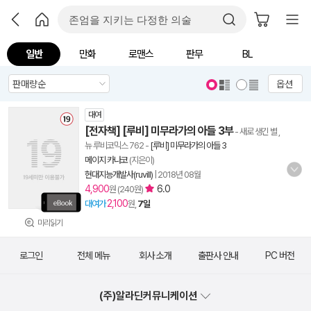
일반
만화
로맨스
판무
BL
옵션
대여
[전자책] [루비] 미무라가의 아들 3부
- 새로 생긴 별 ,
뉴 루비코믹스 762
-
[루비] 미무라가의 아들 3
메이지 카나코
(지은이)
현대지능개발사(ruvill)
|
2018년 08월
4,900
6.0
원 (240원)
2,100
대여가
원,
7일
미리읽기
로그인
전체 메뉴
회사 소개
출판사 안내
PC 버전
(주)알라딘커뮤니케이션