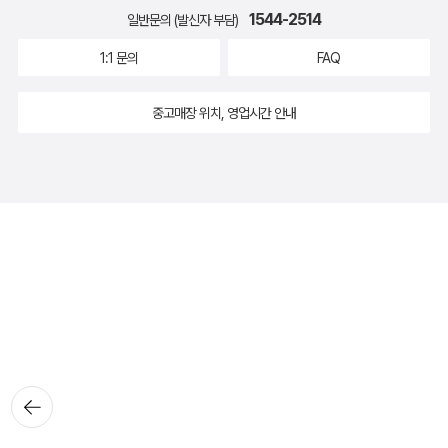
1544-2514
일반문의 (발신자 부담)
1:1 문의
FAQ
중고매장 위치, 영업시간 안내
뒤로가
기