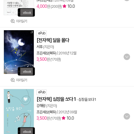
㈜조은세상
|
2014년 09월
4,000
10.0
원 (200원)
미리읽기
ePub
[전자책] 달을 몰다
서후
(지은이)
조은세상(북두)
|
2016년 12월
3,500
원 (170원)
미리읽기
ePub
[전자책] 심장을 쏘다 1
-
심장을 쏘다 1
강해랑
(지은이)
조은세상(북두)
|
2012년 09월
3,500
10.0
원 (170원)