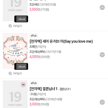
조은세상
|
2019년 02월
3,500
원 (170원)
미리읽기
ePub
[전자책] 세이 유 러브 미(Say you love me)
초록반
(지은이)
조은세상(북두)
|
2017년 11월
4,000
원 (200원)
미리읽기
ePub
[전자책] 결혼남녀 1
-
결혼남녀 1
그다음
(지은이)
조은세상(북두)
|
2018년 08월
3,000
원 (150원)