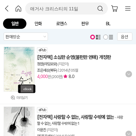
일반
만화
로맨스
판무
BL
옵션
ePub
[전자책] 소심한 순영(불편한 연애) 개정판
정원(라임모모)
(지은이)
조은세상(북두)
|
2014년 05월
4,000
8.0
원 (200원)
미리읽기
ePub
[전자책] 사랑할 수 없는, 사랑할 수밖에 없는
-
사랑
할 수 없는, 사랑할 수밖에 없는 1
이윤진
(지은이)