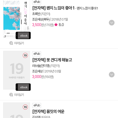
ePub
[전자책] 왠지 느낌이 좋아 1
-
왠지 느낌이 좋아 1
초록반
(지은이)
조은세상(북두)
|
2018년 07월
3,500
8.0
원 (170원)
미리읽기
ePub
[전자책] 못 견디게 해놓고
러브솔(안미영)
(지은이)
조은세상
|
2019년 03월
3,000
원 (150원)
미리읽기
ePub
[전자책] 몸짓의 여운
김지영
(지은이)