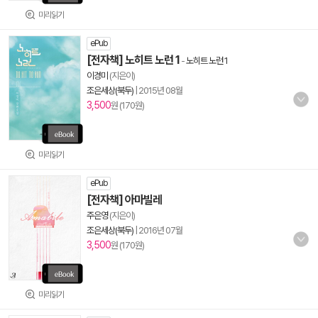
미리읽기
ePub
[전자책] 노히트 노런 1
-
노히트 노런 1
이경미
(지은이)
조은세상(북두)
|
2015년 08월
3,500
원 (170원)
미리읽기
ePub
[전자책] 아마빌레
주은영
(지은이)
조은세상(북두)
|
2016년 07월
3,500
원 (170원)
미리읽기