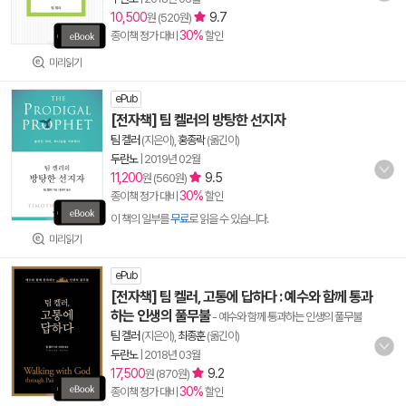
10,500
9.7
원 (520원)
30%
종이책 정가 대비
할인
미리읽기
ePub
[전자책] 팀 켈러의 방탕한 선지자
팀 켈러
(지은이),
홍종락
(옮긴이)
두란노
|
2019년 02월
11,200
9.5
원 (560원)
30%
종이책 정가 대비
할인
이 책의 일부를
무료
로 읽을 수 있습니다.
미리읽기
ePub
[전자책] 팀 켈러, 고통에 답하다 : 예수와 함께 통과
하는 인생의 풀무불
- 예수와 함께 통과하는 인생의 풀무불
팀 켈러
(지은이),
최종훈
(옮긴이)
두란노
|
2018년 03월
17,500
9.2
원 (870원)
30%
종이책 정가 대비
할인