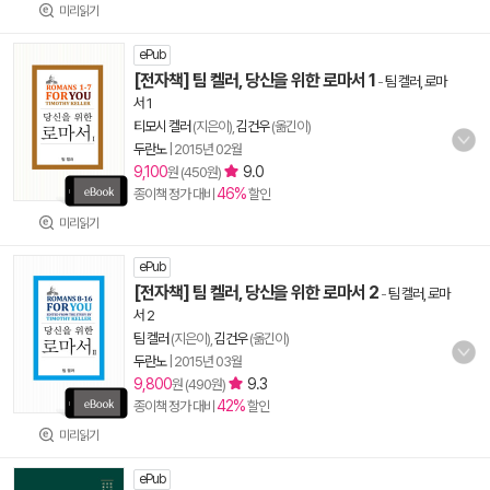
미리읽기
ePub
[전자책] 팀 켈러, 당신을 위한 로마서 1
-
팀 켈러, 로마
서 1
티모시 켈러
(지은이),
김건우
(옮긴이)
두란노
|
2015년 02월
9,100
9.0
원 (450원)
46%
종이책 정가 대비
할인
미리읽기
ePub
[전자책] 팀 켈러, 당신을 위한 로마서 2
-
팀 켈러, 로마
서 2
팀 켈러
(지은이),
김건우
(옮긴이)
두란노
|
2015년 03월
9,800
9.3
원 (490원)
42%
종이책 정가 대비
할인
미리읽기
ePub