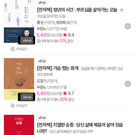
ePub
[전자책] 청년의 시간 : 부르심을 살아가는 오늘
- 부
르심을 살아가는 오늘
폴 손
(지은이),
정성묵
(옮긴이)
두란노
|
2017년 09월
8,400
8.4
원 (420원)
51%
종이책 정가 대비
할인
미리읽기
ePub
[전자책] 가슴 찢는 회개
- 밀알로 죽기 원하는 아마존 선교
사의 참회록
김철기
(지은이)
두란노
|
2018년 07월
8,400
9.7
원 (420원)
30%
종이책 정가 대비
할인
미리읽기
ePub
[전자책] 치열한 순종 : 당신 삶에 복음이 살아 있습
니까?
- 당신 삶에 복음이 살아 있습니까?