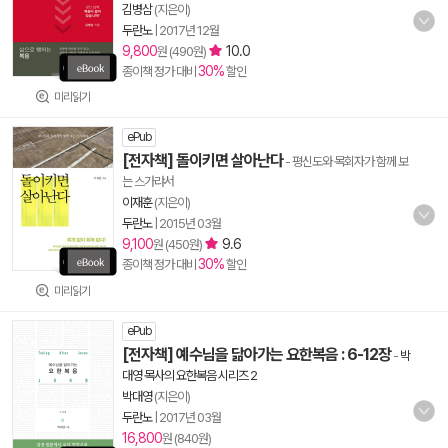
김병삼
(지은이)
두란노
|
2017년 12월
9,800
10.0
원 (490원)
30%
종이책 정가 대비
할인
미리읽기
ePub
[전자책] 돌이키면 살아난다
- 평신도와 목회자가 함께 보
는 스가랴서
이재훈
(지은이)
두란노
|
2015년 03월
9,100
9.6
원 (450원)
30%
종이책 정가 대비
할인
미리읽기
ePub
[전자책] 예수님을 닮아가는 요한복음 : 6-12장
-
박
대영 목사의 요한복음 시리즈 2
박대영
(지은이)
두란노
|
2017년 03월
16,800
원 (840원)