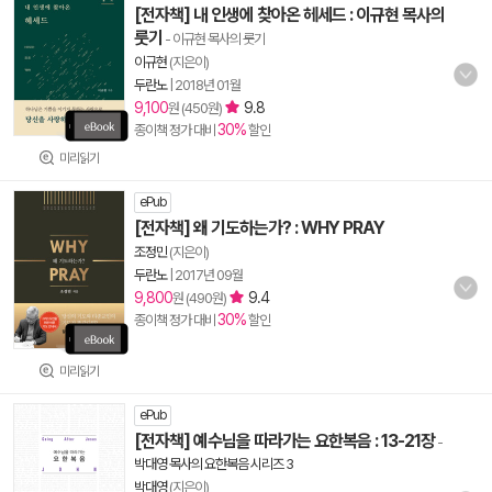
[전자책] 내 인생에 찾아온 헤세드 : 이규현 목사의
룻기
- 이규현 목사의 룻기
이규현
(지은이)
두란노
|
2018년 01월
9,100
9.8
원 (450원)
30%
종이책 정가 대비
할인
미리읽기
ePub
[전자책] 왜 기도하는가? : WHY PRAY
조정민
(지은이)
두란노
|
2017년 09월
9,800
9.4
원 (490원)
30%
종이책 정가 대비
할인
미리읽기
ePub
[전자책] 예수님을 따라가는 요한복음 : 13-21장
-
박대영 목사의 요한복음 시리즈 3
박대영
(지은이)