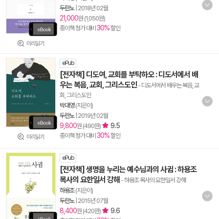
두란노
|
2018년 02월
21,000
원 (1,050원)
30%
종이책 정가 대비
할인
미리읽기
ePub
[전자책] 디도여, 교회를 부탁하오 : 디도서에서 배
우는 복음, 교회, 그리스도인
- 디도서에서 배우는 복음, 교
회, 그리스도인
박대영
(지은이)
두란노
|
2019년 02월
9,800
9.5
원 (490원)
30%
종이책 정가 대비
할인
미리읽기
ePub
[전자책] 생명을 누리는 예수님과의 사귐 : 하용조
목사의 요한일서 강해
- 하용조 목사의 요한일서 강해
하용조
(지은이)
두란노
|
2015년 07월
8,400
9.6
원 (420원)