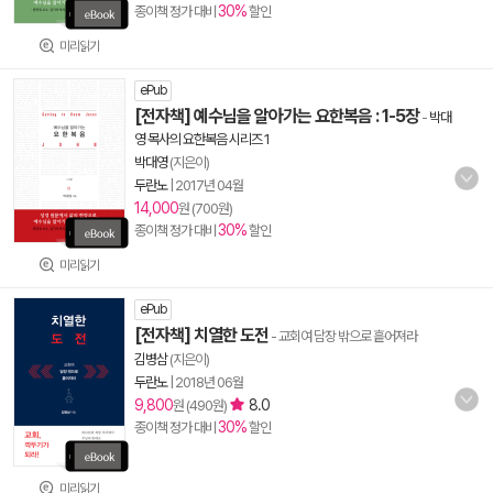
30%
종이책 정가 대비
할인
미리읽기
ePub
[전자책] 예수님을 알아가는 요한복음 : 1-5장
-
박대
영 목사의 요한복음 시리즈 1
박대영
(지은이)
두란노
|
2017년 04월
14,000
원 (700원)
30%
종이책 정가 대비
할인
미리읽기
ePub
[전자책] 치열한 도전
- 교회여 담장 밖으로 흩어져라
김병삼
(지은이)
두란노
|
2018년 06월
9,800
8.0
원 (490원)
30%
종이책 정가 대비
할인
미리읽기