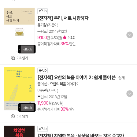
ePub
[전자책] 우리, 서로 사랑하자
유기성
(지은이)
두란노
|
2014년 12월
9,100
10.0
원 (450원)
35%
종이책 정가 대비
할인
미리읽기
ePub
[전자책] 요한의 복음 이야기 2 : 쉽게 풀어 쓴
- 쉽게
풀어 쓴
-
요한의 복음 이야기 2
이동원
(지은이)
두란노
|
2018년 12월
11,900
원 (590원)
30%
종이책 정가 대비
할인
미리읽기
ePub
[전자책] 치열한 복음 : 세상을 바꾸는 것은 종교가