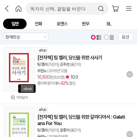
일반
만화
로맨스
판무
BL
옵션
ePub
[전자책] 팀 켈러, 당신을 위한 사사기
팀 켈러
(지은이),
김주성
(옮긴이)
두란노
|
2015년 12월
10,500
10.0
원 (520원)
42%
종이책 정가 대비
할인
미리읽기
ePub
[전자책] 팀 켈러, 당신을 위한 갈라디아서 : Galati
ans For You
팀 켈러
(지은이),
윤종석
(옮긴이)
두란노
|
2018년 06월