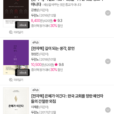
아니다
- 세상을 바꾸는 것은 종교가 아니다
김병삼
(지은이)
두란노
|
2016년 12월
8,400
9.3
원 (420원)
30%
종이책 정가 대비
할인
미리읽기
ePub
[전자책] 길이 되는 생각, 잠언
정성진
(지은이)
두란노
|
2018년 01월
10,500
9.6
원 (520원)
30%
종이책 정가 대비
할인
미리읽기
ePub
[전자책] 은혜가 이긴다 : 한국 교회를 향한 예언자
들의 간절한 외침
이재훈
(지은이)
두란노
|
2017년 12월