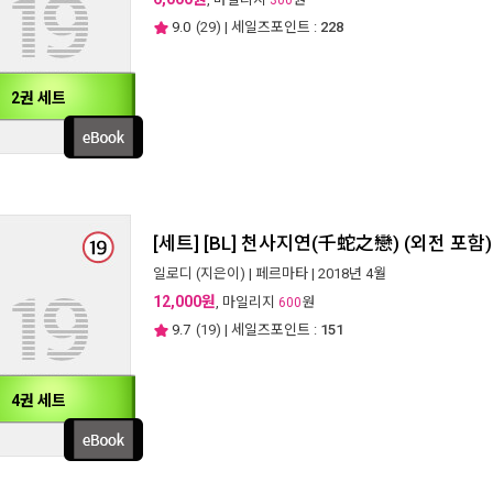
300
9.0
(
29
) | 세일즈포인트 :
228
2권 세트
[세트] [BL] 천사지연(千蛇之戀) (외전 포함)
일로디
(지은이) |
페르마타
| 2018년 4월
12,000원
, 마일리지
원
600
9.7
(
19
) | 세일즈포인트 :
151
4권 세트