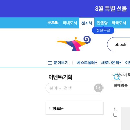
HOME
국내도서
만권당
외국도서
전자책
첫달무료
eBook
분야보기
베스트셀러
새로나온책
이
이벤트/기획
이 분야에
5
판매량순
하프문
1.