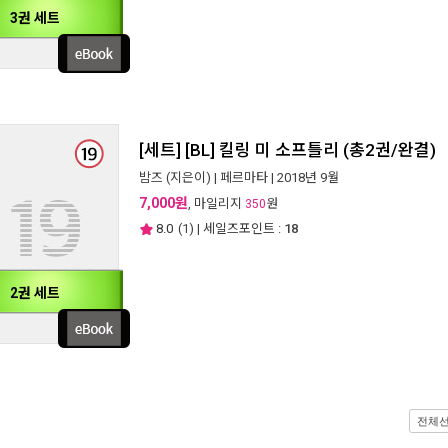
3권 세트
[세트] [BL] 킬링 미 소프틀리 (총2권/완결)
밤즈
(지은이) |
페르마타
| 2018년 9월
7,000원
, 마일리지
원
350
8.0
(
1
) | 세일즈포인트 :
18
2권 세트
전체