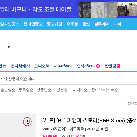
알라딘굿즈
온라인중고
중고매장
우주점
음반
블루레이
커피
벤트
전자책캐시
오디오북
대여eBook
연재eBook
만권당
N
N
개의 상품이 있습니다.
출간일순
등록일순
상품명순
평점순
저가격순
종이책 베스트순
전체
[세트] [BL] 피앤피 스토리(P&P Story) (총
VanG
(지은이) |
페르마타
| 2017년 10월
6,000원
, 마일리지
원