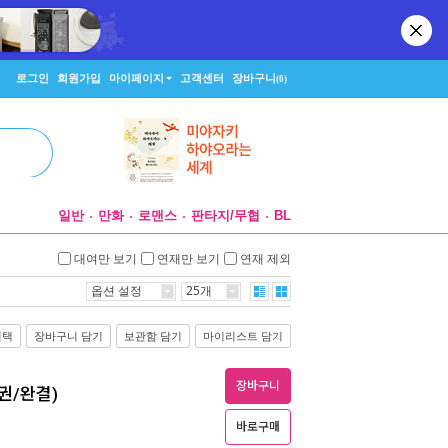
로그인
회원가입
마이페이지
고객센터
장바구니
(0)
일반
만화
로맨스
판타지/무협
BL
대여만 보기
연재만 보기
연재 제외
옵션 설정
25개
선택
장바구니 담기
보관함 담기
마이리스트 담기
장바구니
2권/완결)
바로구매