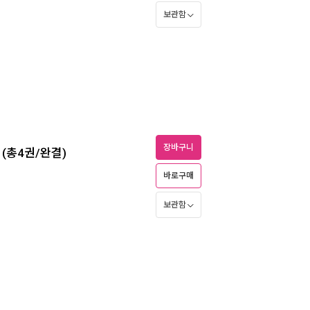
보관함
장바구니
 (총4권/완결)
바로구매
보관함