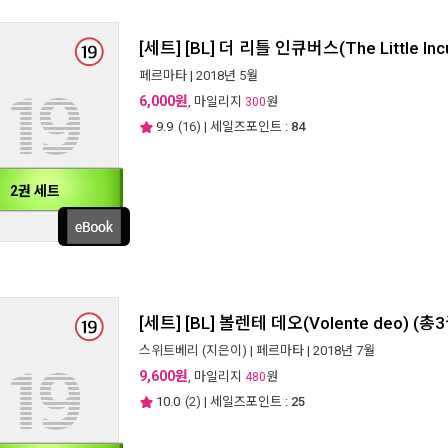
[세트] [BL] 더 리틀 인큐버스(The Little In
페르마타
| 2018년 5월
6,000원
, 마일리지
원
300
9.9
(
16
) | 세일즈포인트 :
84
2권 세트
[세트] [BL] 볼렌테 데오(Volente deo) (
스위트베리
(지은이) |
페르마타
| 2018년 7월
9,600원
, 마일리지
원
480
10.0
(
2
) | 세일즈포인트 :
25