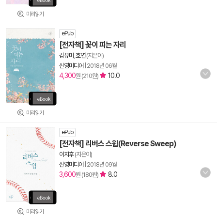
미리읽기
ePub
[전자책] 꽃이 피는 자리
김유미
,
호연
(지은이)
신영미디어
|
2018년 06월
4,300
10.0
원 (210원)
미리읽기
ePub
[전자책] 리버스 스윕(Reverse Sweep)
이지후
(지은이)
신영미디어
|
2018년 09월
3,600
8.0
원 (180원)
미리읽기