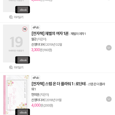
미리읽기
ePub
[전자책] 재벌의 여자 1권
-
재벌의 여자 1
월강
(지은이)
신영미디어
|
2019년 02월
3,300
원 (160원)
미리읽기
ePub
[전자책] 스텝 온 더 플라워 1 : 로단테
-
스텝 온 더 플라
워 1
한희원
(지은이)
신영미디어
|
2018년 01월
4,000
원 (200원)