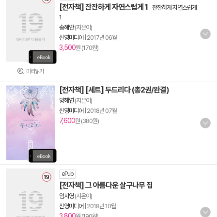
[전자책] 잔잔하게 자연스럽게 1
-
잔잔하게 자연스럽게
1
송혜안
(지은이)
신영미디어
|
2017년 06월
3,500
원 (170원)
미리읽기
[전자책] [세트] 두드리다 (총2권/완결)
양해연
(지은이)
신영미디어
|
2018년 07월
7,600
원 (380원)
ePub
[전자책] 그 아름다운 살구나무 집
임지영
(지은이)
신영미디어
|
2018년 10월
3,800
원 (190원)