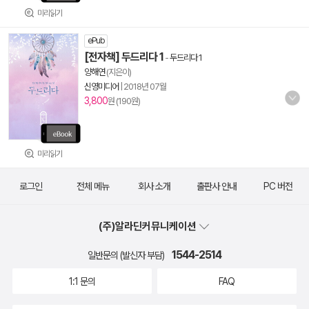
미리읽기
ePub
[전자책] 두드리다 1
-
두드리다 1
양해연
(지은이)
신영미디어
|
2018년 07월
3,800
원 (190원)
미리읽기
로그인
전체 메뉴
회사 소개
출판사 안내
PC 버전
(주)알라딘커뮤니케이션
1544-2514
일반문의 (발신자 부담)
1:1 문의
FAQ