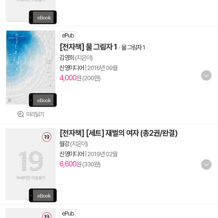
ePub
[전자책] 물 그림자 1
-
물 그림자 1
김영희
(지은이)
신영미디어
|
2016년 09월
4,000
원 (200원)
미리읽기
[전자책] [세트] 재벌의 여자 (총2권/완결)
월강
(지은이)
신영미디어
|
2019년 02월
6,600
원 (330원)
ePub