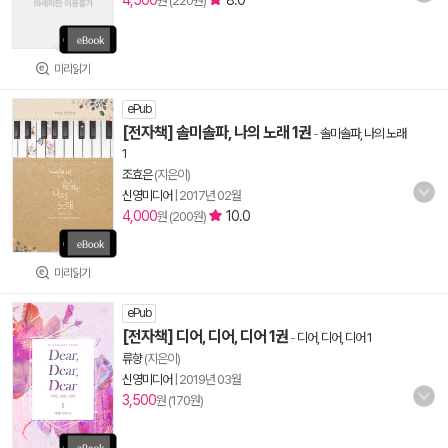
4,500
8.0
원 (220원)
미리읽기
ePub
[전자책] 솔미솔파, 나의 노래 1권
-
솔미솔파, 나의 노래
1
조효은
(지은이)
신영미디어
|
2017년 02월
4,000
10.0
원 (200원)
미리읽기
ePub
[전자책] 디어, 디어, 디어 1권
-
디어, 디어, 디어 1
류향
(지은이)
신영미디어
|
2019년 03월
3,500
원 (170원)