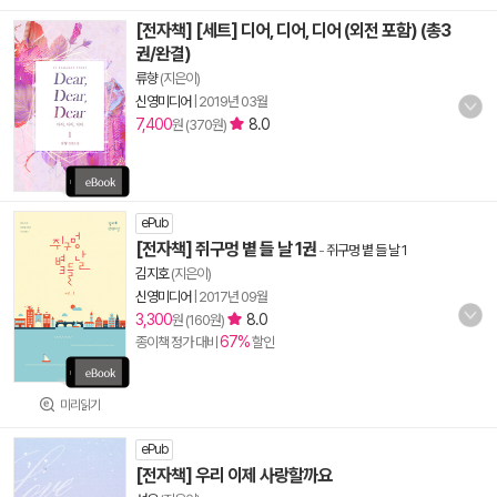
[전자책] [세트] 디어, 디어, 디어 (외전 포함) (총3
권/완결)
류향
(지은이)
신영미디어
|
2019년 03월
7,400
8.0
원 (370원)
ePub
[전자책] 쥐구멍 볕 들 날 1권
-
쥐구멍 볕 들 날 1
김지호
(지은이)
신영미디어
|
2017년 09월
3,300
8.0
원 (160원)
67%
종이책 정가 대비
할인
미리읽기
ePub
[전자책] 우리 이제 사랑할까요