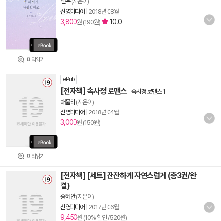
선우
(지은이)
신영미디어
|
2018년 08월
3,800
10.0
원 (190원)
미리읽기
ePub
[전자책] 속사정 로맨스
-
속사정 로맨스 1
애뮬리
(지은이)
신영미디어
|
2018년 04월
3,000
원 (150원)
미리읽기
[전자책] [세트] 잔잔하게 자연스럽게 (총3권/완
결)
송혜안
(지은이)
신영미디어
|
2017년 06월
9,450
원 (10% 할인 / 520원)