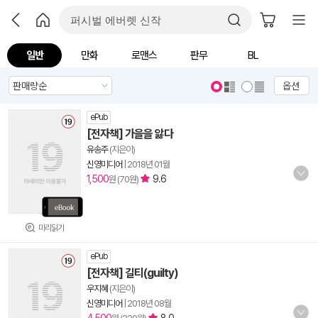
일반
만화
로맨스
판무
BL
옵션
ePub
[전자책] 가을을 앓다
유송주
(지은이)
신영미디어
|
2018년 01월
1,500
9.6
원 (70원)
미리읽기
ePub
[전자책] 길티(guilty)
우지혜
(지은이)
신영미디어
|
2018년 08월